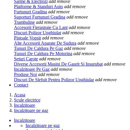
Sarme & Electrozi
add
remove
Platforme & Standuri Auto
add
remove
Furtunuri Gradina
add
remove
Suporturi Furtunuri Gradina
add
remove
Trambuline
add
remove
Accesorii Fierastraie Cu Lant
add
remove
Discuri Polizor Unghiular
add
remove
Pistoale Vopsit
add
remove
Alte Accesorii Aparate De Sudura
add
remove
Tunuri De Caldura Pe Gaz
add
remove
Tunuri De Caldura Pe Motorina
add
remove
Seturi Carote
add
remove
Diverse Accesorii Masini De Gaurit Si Insurubat
add
remove
Incalzitoare Pe Gaz
add
remove
Produse Noi
add
remove
Discuri De Slefuit Pentru Polizor Unghiular
add
remove
Contact
Acasa
Scule electrice
Incalzitoare
Incalzitoare pe gaz
Incalzitoare
Incalzitoare pe gaz