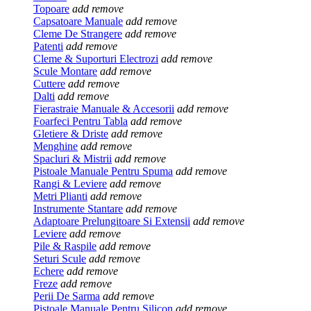
Topoare
add
remove
Capsatoare Manuale
add
remove
Cleme De Strangere
add
remove
Patenti
add
remove
Cleme & Suporturi Electrozi
add
remove
Scule Montare
add
remove
Cuttere
add
remove
Dalti
add
remove
Fierastraie Manuale & Accesorii
add
remove
Foarfeci Pentru Tabla
add
remove
Gletiere & Driste
add
remove
Menghine
add
remove
Spacluri & Mistrii
add
remove
Pistoale Manuale Pentru Spuma
add
remove
Rangi & Leviere
add
remove
Metri Plianti
add
remove
Instrumente Stantare
add
remove
Adaptoare Prelungitoare Si Extensii
add
remove
Leviere
add
remove
Pile & Raspile
add
remove
Seturi Scule
add
remove
Echere
add
remove
Freze
add
remove
Perii De Sarma
add
remove
Pistoale Manuale Pentru Silicon
add
remove