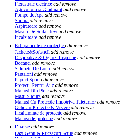
Fierastraie electrice
add
remove
Agricultura si Gradinarit
add
remove
Pompe de Apa
add
remove
Sudura
add
remove
Aspiratoare
add
remove
Masini De Sudat Tevi
add
remove
Incalzitoare
add
remove
Echipamente de protecție
add
remove
Jachete&Softshell
add
remove
Dispozitive & Oglinzi Inspectie
add
remove
Bocanci
add
remove
Salopete De Lucru
add
remove
Pantaloni
add
remove
Papuci Sport
add
remove
Protectii Pentru Auz
add
remove
Manusi Din Piele
add
remove
Masti Sudura
add
remove
Manusi Cu Protectie Impotriva Taieturilor
add
remove
Ochelari Protectie & Viziere
add
remove
Incaltaminte de protectie
add
remove
Manusi de protectie
add
remove
Diverse
add
remove
Lazi Genti & Rucsacuri Scule
add
remove