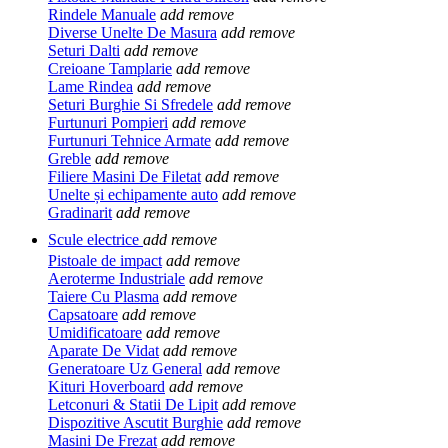
Rindele Manuale
add
remove
Diverse Unelte De Masura
add
remove
Seturi Dalti
add
remove
Creioane Tamplarie
add
remove
Lame Rindea
add
remove
Seturi Burghie Si Sfredele
add
remove
Furtunuri Pompieri
add
remove
Furtunuri Tehnice Armate
add
remove
Greble
add
remove
Filiere Masini De Filetat
add
remove
Unelte și echipamente auto
add
remove
Gradinarit
add
remove
Scule electrice
add
remove
Pistoale de impact
add
remove
Aeroterme Industriale
add
remove
Taiere Cu Plasma
add
remove
Capsatoare
add
remove
Umidificatoare
add
remove
Aparate De Vidat
add
remove
Generatoare Uz General
add
remove
Kituri Hoverboard
add
remove
Letconuri & Statii De Lipit
add
remove
Dispozitive Ascutit Burghie
add
remove
Masini De Frezat
add
remove