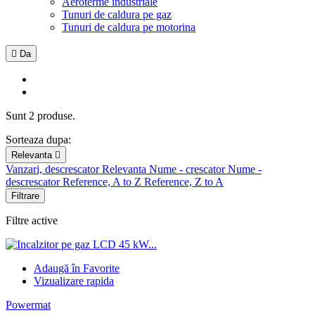
Aeroterme industriale
Tunuri de caldura pe gaz
Tunuri de caldura pe motorina

Da
Sunt 2 produse.
Sorteaza dupa:
Relevanta

Vanzari, descrescator
Relevanta
Nume - crescator
Nume -
descrescator
Reference, A to Z
Reference, Z to A
Filtrare
Filtre active
Adaugă în Favorite
Vizualizare rapida
Powermat