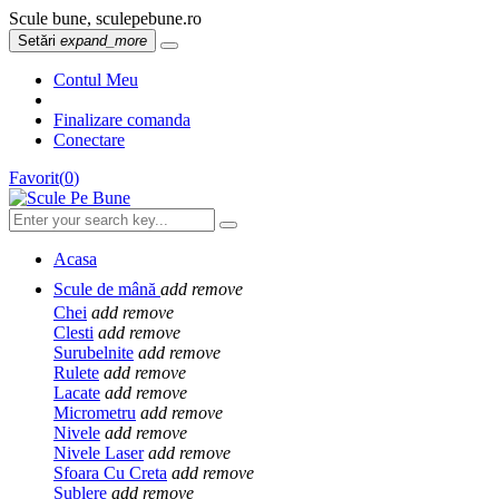
Scule bune, sculepebune.ro
Setări
expand_more
Contul Meu
Finalizare comanda
Conectare
Favorit
(
0
)
Acasa
Scule de mână
add
remove
Chei
add
remove
Clesti
add
remove
Surubelnite
add
remove
Rulete
add
remove
Lacate
add
remove
Micrometru
add
remove
Nivele
add
remove
Nivele Laser
add
remove
Sfoara Cu Creta
add
remove
Sublere
add
remove