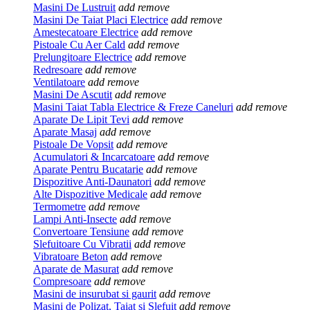
Masini De Lustruit
add
remove
Masini De Taiat Placi Electrice
add
remove
Amestecatoare Electrice
add
remove
Pistoale Cu Aer Cald
add
remove
Prelungitoare Electrice
add
remove
Redresoare
add
remove
Ventilatoare
add
remove
Masini De Ascutit
add
remove
Masini Taiat Tabla Electrice & Freze Caneluri
add
remove
Aparate De Lipit Tevi
add
remove
Aparate Masaj
add
remove
Pistoale De Vopsit
add
remove
Acumulatori & Incarcatoare
add
remove
Aparate Pentru Bucatarie
add
remove
Dispozitive Anti-Daunatori
add
remove
Alte Dispozitive Medicale
add
remove
Termometre
add
remove
Lampi Anti-Insecte
add
remove
Convertoare Tensiune
add
remove
Slefuitoare Cu Vibratii
add
remove
Vibratoare Beton
add
remove
Aparate de Masurat
add
remove
Compresoare
add
remove
Masini de insurubat si gaurit
add
remove
Masini de Polizat, Taiat si Slefuit
add
remove