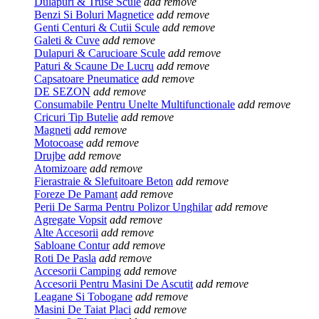
Dulapuri & Truse Scule
add
remove
Benzi Si Boluri Magnetice
add
remove
Genti Centuri & Cutii Scule
add
remove
Galeti & Cuve
add
remove
Dulapuri & Carucioare Scule
add
remove
Paturi & Scaune De Lucru
add
remove
Capsatoare Pneumatice
add
remove
DE SEZON
add
remove
Consumabile Pentru Unelte Multifunctionale
add
remove
Cricuri Tip Butelie
add
remove
Magneti
add
remove
Motocoase
add
remove
Drujbe
add
remove
Atomizoare
add
remove
Fierastraie & Slefuitoare Beton
add
remove
Foreze De Pamant
add
remove
Perii De Sarma Pentru Polizor Unghilar
add
remove
Agregate Vopsit
add
remove
Alte Accesorii
add
remove
Sabloane Contur
add
remove
Roti De Pasla
add
remove
Accesorii Camping
add
remove
Accesorii Pentru Masini De Ascutit
add
remove
Leagane Si Tobogane
add
remove
Masini De Taiat Placi
add
remove