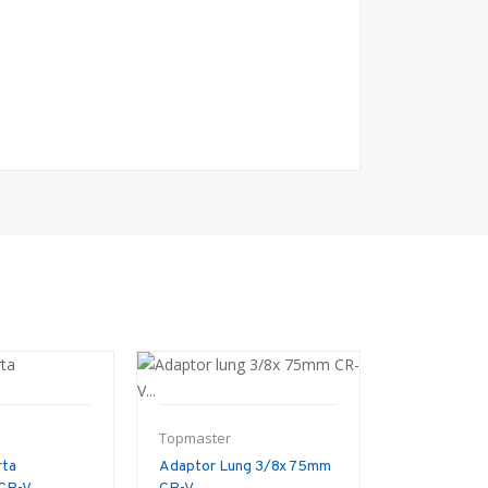
Topmaster
Topmaster
Tubulara 12
41mm Topma
rta
Adaptor Lung 3/8x 75mm