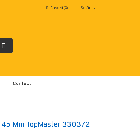
Favorit
(
0
)
Setări
expand_more
Contact
 X 45 Mm TopMaster 330372