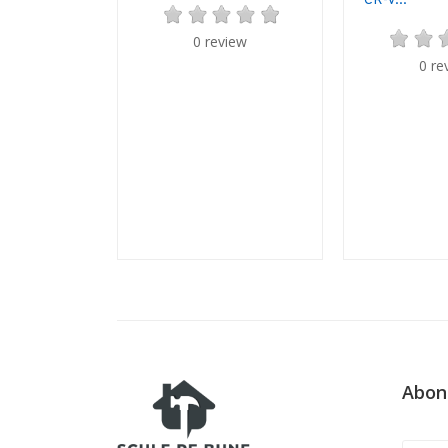
CR-V...
0 review
0 re
Abon