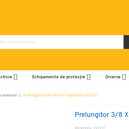
ctrice
Echipamente de protecție
Diverse
i extensii
Prelungitor 3/8 x 45 mm TopMaster 330372
Prelungitor 3/8
Referinta:
330372