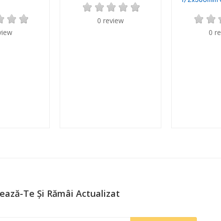
1/2x380mm C
0 review
view
0 r
ează-Te Și Rămâi Actualizat