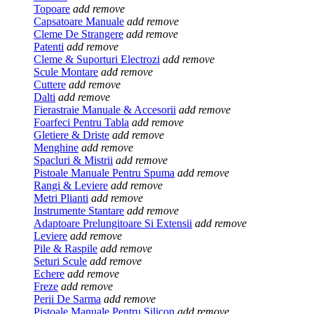
Topoare
add
remove
Capsatoare Manuale
add
remove
Cleme De Strangere
add
remove
Patenti
add
remove
Cleme & Suporturi Electrozi
add
remove
Scule Montare
add
remove
Cuttere
add
remove
Dalti
add
remove
Fierastraie Manuale & Accesorii
add
remove
Foarfeci Pentru Tabla
add
remove
Gletiere & Driste
add
remove
Menghine
add
remove
Spacluri & Mistrii
add
remove
Pistoale Manuale Pentru Spuma
add
remove
Rangi & Leviere
add
remove
Metri Plianti
add
remove
Instrumente Stantare
add
remove
Adaptoare Prelungitoare Si Extensii
add
remove
Leviere
add
remove
Pile & Raspile
add
remove
Seturi Scule
add
remove
Echere
add
remove
Freze
add
remove
Perii De Sarma
add
remove
Pistoale Manuale Pentru Silicon
add
remove