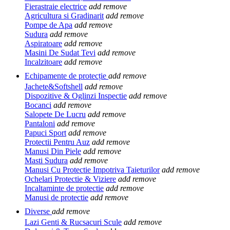
Fierastraie electrice
add
remove
Agricultura si Gradinarit
add
remove
Pompe de Apa
add
remove
Sudura
add
remove
Aspiratoare
add
remove
Masini De Sudat Tevi
add
remove
Incalzitoare
add
remove
Echipamente de protecție
add
remove
Jachete&Softshell
add
remove
Dispozitive & Oglinzi Inspectie
add
remove
Bocanci
add
remove
Salopete De Lucru
add
remove
Pantaloni
add
remove
Papuci Sport
add
remove
Protectii Pentru Auz
add
remove
Manusi Din Piele
add
remove
Masti Sudura
add
remove
Manusi Cu Protectie Impotriva Taieturilor
add
remove
Ochelari Protectie & Viziere
add
remove
Incaltaminte de protectie
add
remove
Manusi de protectie
add
remove
Diverse
add
remove
Lazi Genti & Rucsacuri Scule
add
remove