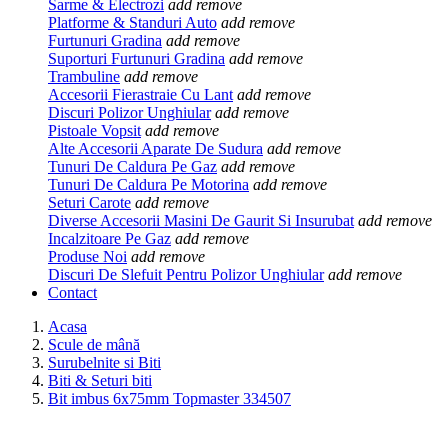
Sarme & Electrozi
add
remove
Platforme & Standuri Auto
add
remove
Furtunuri Gradina
add
remove
Suporturi Furtunuri Gradina
add
remove
Trambuline
add
remove
Accesorii Fierastraie Cu Lant
add
remove
Discuri Polizor Unghiular
add
remove
Pistoale Vopsit
add
remove
Alte Accesorii Aparate De Sudura
add
remove
Tunuri De Caldura Pe Gaz
add
remove
Tunuri De Caldura Pe Motorina
add
remove
Seturi Carote
add
remove
Diverse Accesorii Masini De Gaurit Si Insurubat
add
remove
Incalzitoare Pe Gaz
add
remove
Produse Noi
add
remove
Discuri De Slefuit Pentru Polizor Unghiular
add
remove
Contact
Acasa
Scule de mână
Surubelnite si Biti
Biti & Seturi biti
Bit imbus 6x75mm Topmaster 334507