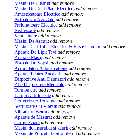
Masini De Lustruit
add
remove
Masini De Taiat Placi Electrice
add
remove
Amestecatoare Electrice
add
remove
Pistoale Cu Aer Cald
add
remove
Prelungitoare Electrice
add
remove
Redresoare
add
remove
Ventilatoare
add
remove
Masini De Ascutit
add
remove
Masini Taiat Tabla Electrice & Freze Caneluri
add
remove
Aparate De Lipit Tevi
add
remove
Aparate Masaj
add
remove
Pistoale De Vopsit
add
remove
Acumulatori & Incarcatoare
add
remove
Aparate Pentru Bucatarie
add
remove
Dispozitive Anti-Daunatori
add
remove
Alte Dispozitive Medicale
add
remove
Termometre
add
remove
Lampi Anti-Insecte
add
remove
Convertoare Tensiune
add
remove
Slefuitoare Cu Vibratii
add
remove
Vibratoare Beton
add
remove
Aparate de Masurat
add
remove
Compresoare
add
remove
Masini de insurubat si gaurit
add
remove
Masini de Polizat, Taiat si Slefuit
add
remove