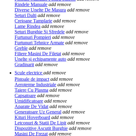
Rindele Manuale
add
remove
Diverse Unelte De Masura
add
remove
Seturi Dalti
add
remove
Creioane Tamplarie
add
remove
Lame Rindea
add
remove
Seturi Burghie Si Sfredele
add
remove
Furtunuri Pompieri
add
remove
Furtunuri Tehnice Armate
add
remove
Greble
add
remove
Filiere Masini De Filetat
add
remove
Unelte și echipamente auto
add
remove
Gradinarit
add
remove
Scule electrice
add
remove
Pistoale de impact
add
remove
Aeroterme Industriale
add
remove
Taiere Cu Plasma
add
remove
Capsatoare
add
remove
Umidificatoare
add
remove
Aparate De Vidat
add
remove
Generatoare Uz General
add
remove
Kituri Hoverboard
add
remove
Letconuri & Statii De Lipit
add
remove
Dispozitive Ascutit Burghie
add
remove
Masini De Frezat
add
remove