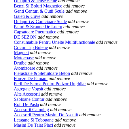
Dulapuri & Truse Scule
add
remove
Benzi Si Boluri Magnetice
add
remove
Genti Centuri & Cutii Scule
add
remove
Galeti & Cuve
add
remove
Dulapuri & Carucioare Scule
add
remove
Paturi & Scaune De Lucru
add
remove
Capsatoare Pneumatice
add
remove
DE SEZON
add
remove
Consumabile Pentru Unelte Multifunctionale
add
remove
Cricuri Tip Butelie
add
remove
Magneti
add
remove
Motocoase
add
remove
Drujbe
add
remove
Atomizoare
add
remove
Fierastraie & Slefuitoare Beton
add
remove
Foreze De Pamant
add
remove
Perii De Sarma Pentru Polizor Unghilar
add
remove
Agregate Vopsit
add
remove
Alte Accesorii
add
remove
Sabloane Contur
add
remove
Roti De Pasla
add
remove
Accesorii Camping
add
remove
Accesorii Pentru Masini De Ascutit
add
remove
Leagane Si Tobogane
add
remove
Masini De Taiat Placi
add
remove