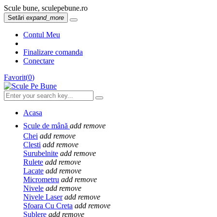
Scule bune, sculepebune.ro
Setări
expand_more
Contul Meu
Finalizare comanda
Conectare
Favorit
(
0
)
Acasa
Scule de mână
add
remove
Chei
add
remove
Clesti
add
remove
Surubelnite
add
remove
Rulete
add
remove
Lacate
add
remove
Micrometru
add
remove
Nivele
add
remove
Nivele Laser
add
remove
Sfoara Cu Creta
add
remove
Sublere
add
remove