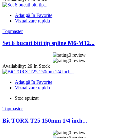
Adaugă în Favorite
Vizualizare rapida
Topmaster
Set 6 bucati biti tip spline M6-M12...
0 review
0 review
Availability:
29 In Stock
Adaugă în Favorite
Vizualizare rapida
Stoc epuizat
Topmaster
Bit TORX T25 150mm 1/4 inch...
0 review