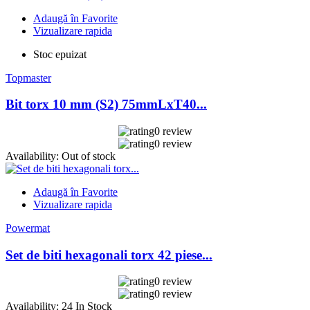
Adaugă în Favorite
Vizualizare rapida
Stoc epuizat
Topmaster
Bit torx 10 mm (S2) 75mmLxT40...
0 review
0 review
Availability:
Out of stock
Adaugă în Favorite
Vizualizare rapida
Powermat
Set de biti hexagonali torx 42 piese...
0 review
0 review
Availability:
24 In Stock