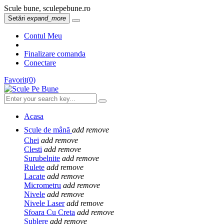
Scule bune, sculepebune.ro
Setări
expand_more
Contul Meu
Finalizare comanda
Conectare
Favorit
(
0
)
Acasa
Scule de mână
add
remove
Chei
add
remove
Clesti
add
remove
Surubelnite
add
remove
Rulete
add
remove
Lacate
add
remove
Micrometru
add
remove
Nivele
add
remove
Nivele Laser
add
remove
Sfoara Cu Creta
add
remove
Sublere
add
remove