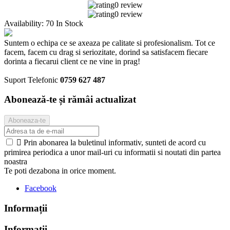
0 review
0 review
Availability:
70 In Stock
Suntem o echipa ce se axeaza pe calitate si profesionalism. Tot ce
facem, facem cu drag si seriozitate, dorind sa satisfacem fiecare
dorinta a fiecarui client ce ne vine in prag!
Suport Telefonic
0759 627 487
Abonează-te și rămâi actualizat

Prin abonarea la buletinul informativ, sunteti de acord cu
primirea periodica a unor mail-uri cu informatii si noutati din partea
noastra
Te poti dezabona in orice moment.
Facebook
Informații
Informații