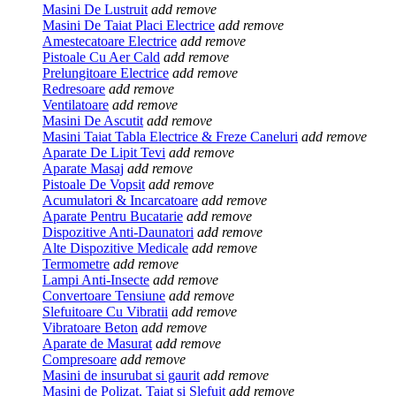
Masini De Lustruit
add
remove
Masini De Taiat Placi Electrice
add
remove
Amestecatoare Electrice
add
remove
Pistoale Cu Aer Cald
add
remove
Prelungitoare Electrice
add
remove
Redresoare
add
remove
Ventilatoare
add
remove
Masini De Ascutit
add
remove
Masini Taiat Tabla Electrice & Freze Caneluri
add
remove
Aparate De Lipit Tevi
add
remove
Aparate Masaj
add
remove
Pistoale De Vopsit
add
remove
Acumulatori & Incarcatoare
add
remove
Aparate Pentru Bucatarie
add
remove
Dispozitive Anti-Daunatori
add
remove
Alte Dispozitive Medicale
add
remove
Termometre
add
remove
Lampi Anti-Insecte
add
remove
Convertoare Tensiune
add
remove
Slefuitoare Cu Vibratii
add
remove
Vibratoare Beton
add
remove
Aparate de Masurat
add
remove
Compresoare
add
remove
Masini de insurubat si gaurit
add
remove
Masini de Polizat, Taiat si Slefuit
add
remove