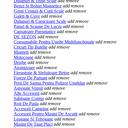
Dulapuri & Truse Scule
add
remove
Benzi Si Boluri Magnetice
add
remove
Genti Centuri & Cutii Scule
add
remove
Galeti & Cuve
add
remove
Dulapuri & Carucioare Scule
add
remove
Paturi & Scaune De Lucru
add
remove
Capsatoare Pneumatice
add
remove
DE SEZON
add
remove
Consumabile Pentru Unelte Multifunctionale
add
remove
Cricuri Tip Butelie
add
remove
Magneti
add
remove
Motocoase
add
remove
Drujbe
add
remove
Atomizoare
add
remove
Fierastraie & Slefuitoare Beton
add
remove
Foreze De Pamant
add
remove
Perii De Sarma Pentru Polizor Unghilar
add
remove
Agregate Vopsit
add
remove
Alte Accesorii
add
remove
Sabloane Contur
add
remove
Roti De Pasla
add
remove
Accesorii Camping
add
remove
Accesorii Pentru Masini De Ascutit
add
remove
Leagane Si Tobogane
add
remove
Masini De Taiat Placi
add
remove