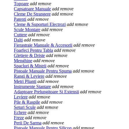
Topoare
add
remove
Capsatoare Manuale
add
remove
Cleme De Strangere
add
remove
Patenti
add
remove
Cleme & Suporturi Electrozi
add
remove
Scule Montare
add
remove
Cuttere
add
remove
Dalti
add
remove
Fierastraie Manuale & Accesorii
add
remove
Foarfeci Pentru Tabla
add
remove
Gletiere & Driste
add
remove
Menghine
add
remove
Spacluri & Mistrii
add
remove
Pistoale Manuale Pentru Spuma
add
remove
Rangi & Leviere
add
remove
Metri Plianti
add
remove
Instrumente Stantare
add
remove
Adaptoare Prelungitoare Si Extensii
add
remove
Leviere
add
remove
Pile & Raspile
add
remove
Seturi Scule
add
remove
Echere
add
remove
Freze
add
remove
Perii De Sarma
add
remove
Pistoale Manuale Pentru Silicon
add
remove