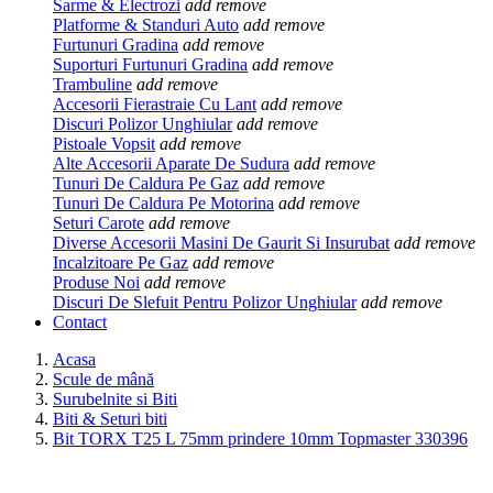
Sarme & Electrozi
add
remove
Platforme & Standuri Auto
add
remove
Furtunuri Gradina
add
remove
Suporturi Furtunuri Gradina
add
remove
Trambuline
add
remove
Accesorii Fierastraie Cu Lant
add
remove
Discuri Polizor Unghiular
add
remove
Pistoale Vopsit
add
remove
Alte Accesorii Aparate De Sudura
add
remove
Tunuri De Caldura Pe Gaz
add
remove
Tunuri De Caldura Pe Motorina
add
remove
Seturi Carote
add
remove
Diverse Accesorii Masini De Gaurit Si Insurubat
add
remove
Incalzitoare Pe Gaz
add
remove
Produse Noi
add
remove
Discuri De Slefuit Pentru Polizor Unghiular
add
remove
Contact
Acasa
Scule de mână
Surubelnite si Biti
Biti & Seturi biti
Bit TORX T25 L 75mm prindere 10mm Topmaster 330396