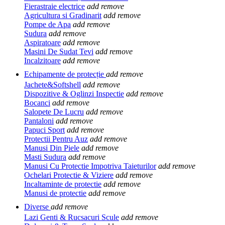
Fierastraie electrice
add
remove
Agricultura si Gradinarit
add
remove
Pompe de Apa
add
remove
Sudura
add
remove
Aspiratoare
add
remove
Masini De Sudat Tevi
add
remove
Incalzitoare
add
remove
Echipamente de protecție
add
remove
Jachete&Softshell
add
remove
Dispozitive & Oglinzi Inspectie
add
remove
Bocanci
add
remove
Salopete De Lucru
add
remove
Pantaloni
add
remove
Papuci Sport
add
remove
Protectii Pentru Auz
add
remove
Manusi Din Piele
add
remove
Masti Sudura
add
remove
Manusi Cu Protectie Impotriva Taieturilor
add
remove
Ochelari Protectie & Viziere
add
remove
Incaltaminte de protectie
add
remove
Manusi de protectie
add
remove
Diverse
add
remove
Lazi Genti & Rucsacuri Scule
add
remove