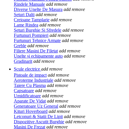
Rindele Manuale
add
remove
Diverse Unelte De Masura
add
remove
Seturi Dalti
add
remove
Creioane Tamplarie
add
remove
Lame Rindea
add
remove
Seturi Burghie Si Sfredele
add
remove
Furtunuri Pompieri
add
remove
Furtunuri Tehnice Armate
add
remove
Greble
add
remove
Filiere Masini De Filetat
add
remove
Unelte și echipamente auto
add
remove
Gradinarit
add
remove
Scule electrice
add
remove
Pistoale de impact
add
remove
Aeroterme Industriale
add
remove
Taiere Cu Plasma
add
remove
Capsatoare
add
remove
Umidificatoare
add
remove
Aparate De Vidat
add
remove
Generatoare Uz General
add
remove
Kituri Hoverboard
add
remove
Letconuri & Statii De Lipit
add
remove
Dispozitive Ascutit Burghie
add
remove
Masini De Frezat
add
remove