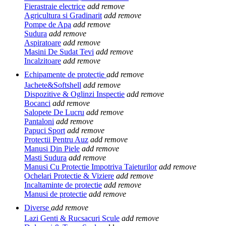
Fierastraie electrice
add
remove
Agricultura si Gradinarit
add
remove
Pompe de Apa
add
remove
Sudura
add
remove
Aspiratoare
add
remove
Masini De Sudat Tevi
add
remove
Incalzitoare
add
remove
Echipamente de protecție
add
remove
Jachete&Softshell
add
remove
Dispozitive & Oglinzi Inspectie
add
remove
Bocanci
add
remove
Salopete De Lucru
add
remove
Pantaloni
add
remove
Papuci Sport
add
remove
Protectii Pentru Auz
add
remove
Manusi Din Piele
add
remove
Masti Sudura
add
remove
Manusi Cu Protectie Impotriva Taieturilor
add
remove
Ochelari Protectie & Viziere
add
remove
Incaltaminte de protectie
add
remove
Manusi de protectie
add
remove
Diverse
add
remove
Lazi Genti & Rucsacuri Scule
add
remove