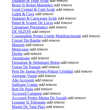
Dulapuri & Truse Scule
add
remove
Benzi Si Boluri Magnetice
add
remove
Genti Centuri & Cutii Scule
add
remove
Galeti & Cuve
add
remove
Dulapuri & Carucioare Scule
add
remove
Paturi & Scaune De Lucru
add
remove
Capsatoare Pneumatice
add
remove
DE SEZON
add
remove
Consumabile Pentru Unelte Multifunctionale
add
remove
Cricuri Tip Butelie
add
remove
Magneti
add
remove
Motocoase
add
remove
Drujbe
add
remove
Atomizoare
add
remove
Fierastraie & Slefuitoare Beton
add
remove
Foreze De Pamant
add
remove
Perii De Sarma Pentru Polizor Unghilar
add
remove
Agregate Vopsit
add
remove
Alte Accesorii
add
remove
Sabloane Contur
add
remove
Roti De Pasla
add
remove
Accesorii Camping
add
remove
Accesorii Pentru Masini De Ascutit
add
remove
Leagane Si Tobogane
add
remove
Masini De Taiat Placi
add
remove