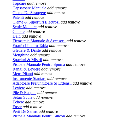
Topoare
add
remove
Capsatoare Manuale
add
remove
Cleme De Strangere
add
remove
Patenti
add
remove
Cleme & Suporturi Electrozi
add
remove
Scule Montare
add
remove
Cuttere
add
remove
Dalti
add
remove
Fierastraie Manuale & Accesorii
add
remove
Foarfeci Pentru Tabla
add
remove
Gletiere & Driste
add
remove
Menghine
add
remove
Spacluri & Mistrii
add
remove
Pistoale Manuale Pentru Spuma
add
remove
Rangi & Leviere
add
remove
Metri Plianti
add
remove
Instrumente Stantare
add
remove
Adaptoare Prelungitoare Si Extensii
add
remove
Leviere
add
remove
Pile & Raspile
add
remove
Seturi Scule
add
remove
Echere
add
remove
Freze
add
remove
Perii De Sarma
add
remove
Pistoale Manuale Pentru Silicon
add
remove