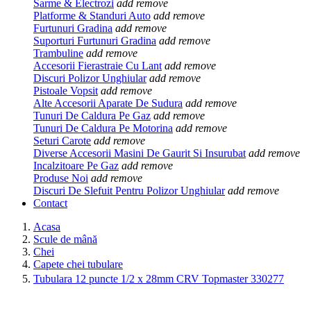
Sarme & Electrozi
add
remove
Platforme & Standuri Auto
add
remove
Furtunuri Gradina
add
remove
Suporturi Furtunuri Gradina
add
remove
Trambuline
add
remove
Accesorii Fierastraie Cu Lant
add
remove
Discuri Polizor Unghiular
add
remove
Pistoale Vopsit
add
remove
Alte Accesorii Aparate De Sudura
add
remove
Tunuri De Caldura Pe Gaz
add
remove
Tunuri De Caldura Pe Motorina
add
remove
Seturi Carote
add
remove
Diverse Accesorii Masini De Gaurit Si Insurubat
add
remove
Incalzitoare Pe Gaz
add
remove
Produse Noi
add
remove
Discuri De Slefuit Pentru Polizor Unghiular
add
remove
Contact
Acasa
Scule de mână
Chei
Capete chei tubulare
Tubulara 12 puncte 1/2 x 28mm CRV Topmaster 330277