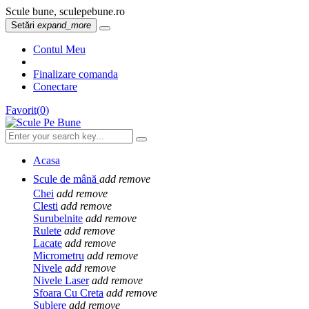
Scule bune, sculepebune.ro
Setări
expand_more
Contul Meu
Finalizare comanda
Conectare
Favorit
(
0
)
Acasa
Scule de mână
add
remove
Chei
add
remove
Clesti
add
remove
Surubelnite
add
remove
Rulete
add
remove
Lacate
add
remove
Micrometru
add
remove
Nivele
add
remove
Nivele Laser
add
remove
Sfoara Cu Creta
add
remove
Sublere
add
remove