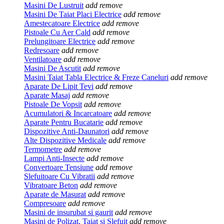
Masini De Lustruit
add
remove
Masini De Taiat Placi Electrice
add
remove
Amestecatoare Electrice
add
remove
Pistoale Cu Aer Cald
add
remove
Prelungitoare Electrice
add
remove
Redresoare
add
remove
Ventilatoare
add
remove
Masini De Ascutit
add
remove
Masini Taiat Tabla Electrice & Freze Caneluri
add
remove
Aparate De Lipit Tevi
add
remove
Aparate Masaj
add
remove
Pistoale De Vopsit
add
remove
Acumulatori & Incarcatoare
add
remove
Aparate Pentru Bucatarie
add
remove
Dispozitive Anti-Daunatori
add
remove
Alte Dispozitive Medicale
add
remove
Termometre
add
remove
Lampi Anti-Insecte
add
remove
Convertoare Tensiune
add
remove
Slefuitoare Cu Vibratii
add
remove
Vibratoare Beton
add
remove
Aparate de Masurat
add
remove
Compresoare
add
remove
Masini de insurubat si gaurit
add
remove
Masini de Polizat, Taiat si Slefuit
add
remove