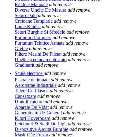
Rindele Manuale
add
remove
Diverse Unelte De Masura
add
remove
Seturi Dalti
add
remove
Creioane Tamplarie
add
remove
Lame Rindea
add
remove
Seturi Burghie Si Sfredele
add
remove
Furtunuri Pompieri
add
remove
Furtunuri Tehnice Armate
add
remove
Greble
add
remove
Filiere Masini De Filetat
add
remove
Unelte și echipamente auto
add
remove
Gradinarit
add
remove
Scule electrice
add
remove
Pistoale de impact
add
remove
Aeroterme Industriale
add
remove
Taiere Cu Plasma
add
remove
Capsatoare
add
remove
Umidificatoare
add
remove
Aparate De Vidat
add
remove
Generatoare Uz General
add
remove
Kituri Hoverboard
add
remove
Letconuri & Statii De Lipit
add
remove
Dispozitive Ascutit Burghie
add
remove
Masini De Frezat
add
remove