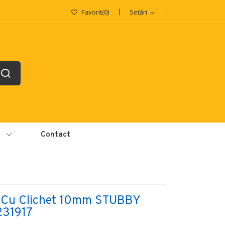
Favorit
(
0
)
Setări
expand_more
e
Contact
 Cu Clichet 10mm STUBBY
231917