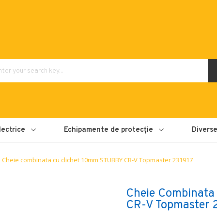
lectrice
Echipamente de protecție
Divers
Cheie combinata cu clichet 10mm STUBBY CR-V Topmaster 231917
Cheie Combinata
CR-V Topmaster 