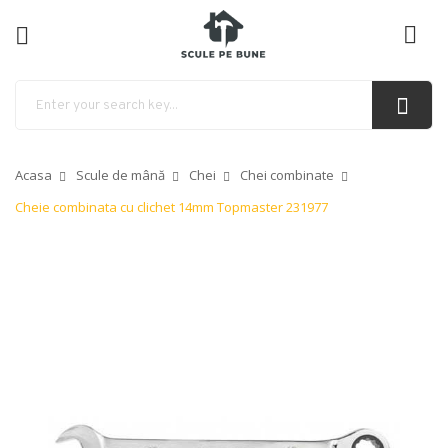
ck
Acasa
Scule de mână
Chei
Chei combinate
Cheie combinata cu clichet 14mm Topmaster 231977