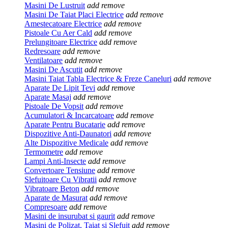
Masini De Lustruit
add
remove
Masini De Taiat Placi Electrice
add
remove
Amestecatoare Electrice
add
remove
Pistoale Cu Aer Cald
add
remove
Prelungitoare Electrice
add
remove
Redresoare
add
remove
Ventilatoare
add
remove
Masini De Ascutit
add
remove
Masini Taiat Tabla Electrice & Freze Caneluri
add
remove
Aparate De Lipit Tevi
add
remove
Aparate Masaj
add
remove
Pistoale De Vopsit
add
remove
Acumulatori & Incarcatoare
add
remove
Aparate Pentru Bucatarie
add
remove
Dispozitive Anti-Daunatori
add
remove
Alte Dispozitive Medicale
add
remove
Termometre
add
remove
Lampi Anti-Insecte
add
remove
Convertoare Tensiune
add
remove
Slefuitoare Cu Vibratii
add
remove
Vibratoare Beton
add
remove
Aparate de Masurat
add
remove
Compresoare
add
remove
Masini de insurubat si gaurit
add
remove
Masini de Polizat, Taiat si Slefuit
add
remove