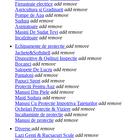
Fierastraie electrice
add
remove
Agricultura si Gradinarit
add
remove
Pompe de Apa
add
remove
Sudura
add
remove
Aspiratoare
add
remove
Masini De Sudat Tevi
add
remove
Incalzitoare
add
remove
Echipamente de protecție
add
remove
Jachete&Softshell
add
remove
Dispozitive & Oglinzi Inspectie
add
remove
Bocanci
add
remove
Salopete De Lucru
add
remove
Pantaloni
add
remove
Papuci Sport
add
remove
Protectii Pentru Auz
add
remove
Manusi Din Piele
add
remove
Masti Sudura
add
remove
Manusi Cu Protectie Impotriva Taieturilor
add
remove
Ochelari Protectie & Viziere
add
remove
Incaltaminte de protectie
add
remove
Manusi de protectie
add
remove
Diverse
add
remove
Lazi Genti & Rucsacuri Scule
add
remove