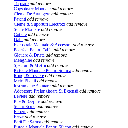
Topoare
add
remove
Capsatoare Manuale
add
remove
Cleme De Strangere
add
remove
Patenti
add
remove
Cleme & Suporturi Electrozi
add
remove
Scule Montare
add
remove
Cuttere
add
remove
Dalti
add
remove
Fierastraie Manuale & Accesorii
add
remove
Foarfeci Pentru Tabla
add
remove
Gletiere & Driste
add
remove
Menghine
add
remove
Spacluri & Mistrii
add
remove
Pistoale Manuale Pentru Spuma
add
remove
Rangi & Leviere
add
remove
Metri Plianti
add
remove
Instrumente Stantare
add
remove
Adaptoare Prelungitoare Si Extensii
add
remove
Leviere
add
remove
Pile & Raspile
add
remove
Seturi Scule
add
remove
Echere
add
remove
Freze
add
remove
Perii De Sarma
add
remove
Pistoale Manuale Pentru Silicon
add
remove