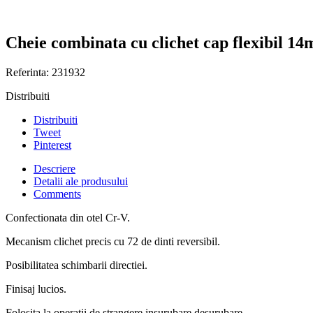
Cheie combinata cu clichet cap flexibil
Referinta:
231932
Distribuiti
Distribuiti
Tweet
Pinterest
Descriere
Detalii ale produsului
Comments
Confectionata din otel Cr-V.
Mecanism clichet precis cu 72 de dinti reversibil.
Posibilitatea schimbarii directiei.
Finisaj lucios.
Folosita la operatii de strangere insurubare desurubare.