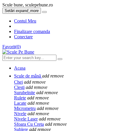
Scule bune, sculepebune.ro
Setări
expand_more
Contul Meu
Finalizare comanda
Conectare
Favorit
(
0
)
Acasa
Scule de mână
add
remove
Chei
add
remove
Clesti
add
remove
Surubelnite
add
remove
Rulete
add
remove
Lacate
add
remove
Micrometru
add
remove
Nivele
add
remove
Nivele Laser
add
remove
Sfoara Cu Creta
add
remove
Sublere
add
remove