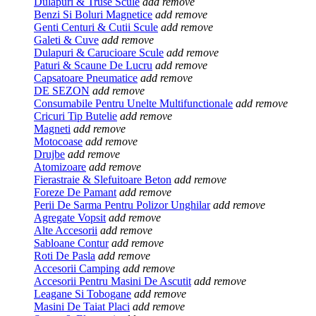
Dulapuri & Truse Scule
add
remove
Benzi Si Boluri Magnetice
add
remove
Genti Centuri & Cutii Scule
add
remove
Galeti & Cuve
add
remove
Dulapuri & Carucioare Scule
add
remove
Paturi & Scaune De Lucru
add
remove
Capsatoare Pneumatice
add
remove
DE SEZON
add
remove
Consumabile Pentru Unelte Multifunctionale
add
remove
Cricuri Tip Butelie
add
remove
Magneti
add
remove
Motocoase
add
remove
Drujbe
add
remove
Atomizoare
add
remove
Fierastraie & Slefuitoare Beton
add
remove
Foreze De Pamant
add
remove
Perii De Sarma Pentru Polizor Unghilar
add
remove
Agregate Vopsit
add
remove
Alte Accesorii
add
remove
Sabloane Contur
add
remove
Roti De Pasla
add
remove
Accesorii Camping
add
remove
Accesorii Pentru Masini De Ascutit
add
remove
Leagane Si Tobogane
add
remove
Masini De Taiat Placi
add
remove