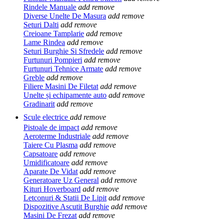
Rindele Manuale
add
remove
Diverse Unelte De Masura
add
remove
Seturi Dalti
add
remove
Creioane Tamplarie
add
remove
Lame Rindea
add
remove
Seturi Burghie Si Sfredele
add
remove
Furtunuri Pompieri
add
remove
Furtunuri Tehnice Armate
add
remove
Greble
add
remove
Filiere Masini De Filetat
add
remove
Unelte și echipamente auto
add
remove
Gradinarit
add
remove
Scule electrice
add
remove
Pistoale de impact
add
remove
Aeroterme Industriale
add
remove
Taiere Cu Plasma
add
remove
Capsatoare
add
remove
Umidificatoare
add
remove
Aparate De Vidat
add
remove
Generatoare Uz General
add
remove
Kituri Hoverboard
add
remove
Letconuri & Statii De Lipit
add
remove
Dispozitive Ascutit Burghie
add
remove
Masini De Frezat
add
remove