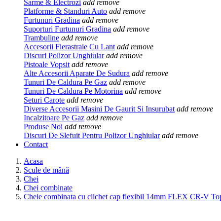
Sarme & Electrozi
add
remove
Platforme & Standuri Auto
add
remove
Furtunuri Gradina
add
remove
Suporturi Furtunuri Gradina
add
remove
Trambuline
add
remove
Accesorii Fierastraie Cu Lant
add
remove
Discuri Polizor Unghiular
add
remove
Pistoale Vopsit
add
remove
Alte Accesorii Aparate De Sudura
add
remove
Tunuri De Caldura Pe Gaz
add
remove
Tunuri De Caldura Pe Motorina
add
remove
Seturi Carote
add
remove
Diverse Accesorii Masini De Gaurit Si Insurubat
add
remove
Incalzitoare Pe Gaz
add
remove
Produse Noi
add
remove
Discuri De Slefuit Pentru Polizor Unghiular
add
remove
Contact
Acasa
Scule de mână
Chei
Chei combinate
Cheie combinata cu clichet cap flexibil 14mm FLEX CR-V To