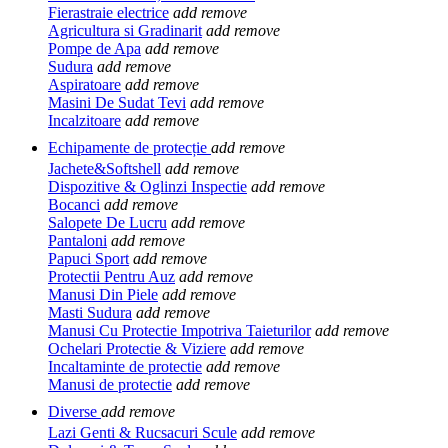
Fierastraie electrice
add
remove
Agricultura si Gradinarit
add
remove
Pompe de Apa
add
remove
Sudura
add
remove
Aspiratoare
add
remove
Masini De Sudat Tevi
add
remove
Incalzitoare
add
remove
Echipamente de protecție
add
remove
Jachete&Softshell
add
remove
Dispozitive & Oglinzi Inspectie
add
remove
Bocanci
add
remove
Salopete De Lucru
add
remove
Pantaloni
add
remove
Papuci Sport
add
remove
Protectii Pentru Auz
add
remove
Manusi Din Piele
add
remove
Masti Sudura
add
remove
Manusi Cu Protectie Impotriva Taieturilor
add
remove
Ochelari Protectie & Viziere
add
remove
Incaltaminte de protectie
add
remove
Manusi de protectie
add
remove
Diverse
add
remove
Lazi Genti & Rucsacuri Scule
add
remove