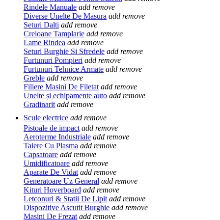
Rindele Manuale
add
remove
Diverse Unelte De Masura
add
remove
Seturi Dalti
add
remove
Creioane Tamplarie
add
remove
Lame Rindea
add
remove
Seturi Burghie Si Sfredele
add
remove
Furtunuri Pompieri
add
remove
Furtunuri Tehnice Armate
add
remove
Greble
add
remove
Filiere Masini De Filetat
add
remove
Unelte și echipamente auto
add
remove
Gradinarit
add
remove
Scule electrice
add
remove
Pistoale de impact
add
remove
Aeroterme Industriale
add
remove
Taiere Cu Plasma
add
remove
Capsatoare
add
remove
Umidificatoare
add
remove
Aparate De Vidat
add
remove
Generatoare Uz General
add
remove
Kituri Hoverboard
add
remove
Letconuri & Statii De Lipit
add
remove
Dispozitive Ascutit Burghie
add
remove
Masini De Frezat
add
remove