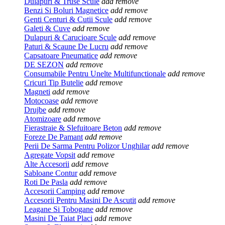
Dulapuri & Truse Scule
add
remove
Benzi Si Boluri Magnetice
add
remove
Genti Centuri & Cutii Scule
add
remove
Galeti & Cuve
add
remove
Dulapuri & Carucioare Scule
add
remove
Paturi & Scaune De Lucru
add
remove
Capsatoare Pneumatice
add
remove
DE SEZON
add
remove
Consumabile Pentru Unelte Multifunctionale
add
remove
Cricuri Tip Butelie
add
remove
Magneti
add
remove
Motocoase
add
remove
Drujbe
add
remove
Atomizoare
add
remove
Fierastraie & Slefuitoare Beton
add
remove
Foreze De Pamant
add
remove
Perii De Sarma Pentru Polizor Unghilar
add
remove
Agregate Vopsit
add
remove
Alte Accesorii
add
remove
Sabloane Contur
add
remove
Roti De Pasla
add
remove
Accesorii Camping
add
remove
Accesorii Pentru Masini De Ascutit
add
remove
Leagane Si Tobogane
add
remove
Masini De Taiat Placi
add
remove