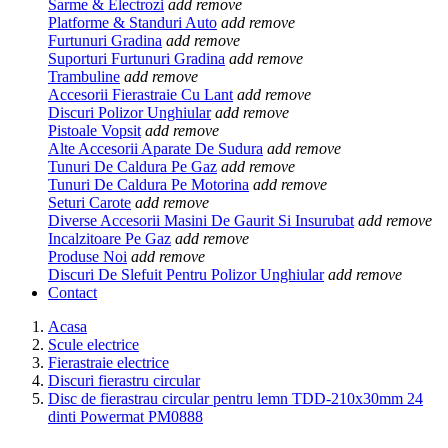
Sarme & Electrozi
add
remove
Platforme & Standuri Auto
add
remove
Furtunuri Gradina
add
remove
Suporturi Furtunuri Gradina
add
remove
Trambuline
add
remove
Accesorii Fierastraie Cu Lant
add
remove
Discuri Polizor Unghiular
add
remove
Pistoale Vopsit
add
remove
Alte Accesorii Aparate De Sudura
add
remove
Tunuri De Caldura Pe Gaz
add
remove
Tunuri De Caldura Pe Motorina
add
remove
Seturi Carote
add
remove
Diverse Accesorii Masini De Gaurit Si Insurubat
add
remove
Incalzitoare Pe Gaz
add
remove
Produse Noi
add
remove
Discuri De Slefuit Pentru Polizor Unghiular
add
remove
Contact
Acasa
Scule electrice
Fierastraie electrice
Discuri fierastru circular
Disc de fierastrau circular pentru lemn TDD-210x30mm 24
dinti Powermat PM0888