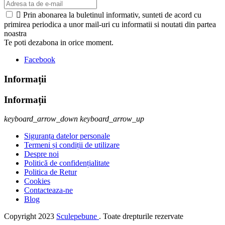

Prin abonarea la buletinul informativ, sunteti de acord cu
primirea periodica a unor mail-uri cu informatii si noutati din partea
noastra
Te poti dezabona in orice moment.
Facebook
Informații
Informații
keyboard_arrow_down
keyboard_arrow_up
Siguranța datelor personale
Termeni și condiții de utilizare
Despre noi
Politică de confidențialitate
Politica de Retur
Cookies
Contacteaza-ne
Blog
Copyright
2023
Sculepebune
. Toate drepturile rezervate