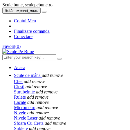
Scule bune, sculepebune.ro
Setări
expand_more
Contul Meu
Finalizare comanda
Conectare
Favorit
(
0
)
Acasa
Scule de mână
add
remove
Chei
add
remove
Clesti
add
remove
Surubelnite
add
remove
Rulete
add
remove
Lacate
add
remove
Micrometru
add
remove
Nivele
add
remove
Nivele Laser
add
remove
Sfoara Cu Creta
add
remove
Sublere
add
remove