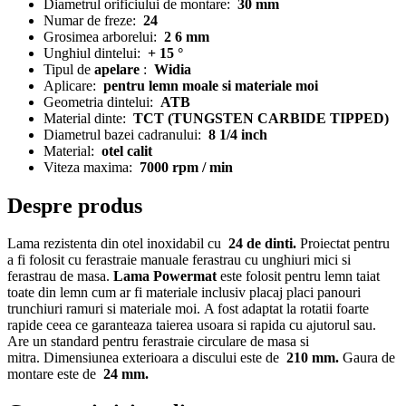
Diametrul orificiului de montare:
30 mm
Numar de freze:
24
Grosimea arborelui:
2 6 mm
Unghiul dintelui:
+ 15 °
Tipul de
apelare
:
Widia
Aplicare:
pentru lemn moale si materiale moi
Geometria dintelui:
ATB
Material dinte:
TCT (TUNGSTEN CARBIDE TIPPED)
Diametrul bazei cadranului:
8 1/4 inch
Material:
otel calit
Viteza maxima:
7000 rpm / min
Despre produs
Lama rezistenta din otel inoxidabil cu
24 de dinti.
Proiectat pentru
a fi folosit cu ferastraie manuale ferastrau cu unghiuri mici si
ferastrau de masa.
Lama Powermat
este folosit pentru lemn taiat
toate din lemn cum ar fi materiale inclusiv placaj placi panouri
trunchiuri ramuri si materiale moi. A fost adaptat la rotatii foarte
rapide ceea ce garanteaza taierea usoara si rapida cu ajutorul sau.
Are un standard pentru ferastraie circulare de masa si
mitra. Dimensiunea exterioara a discului este de
210 mm.
Gaura de
montare este de
24 mm.