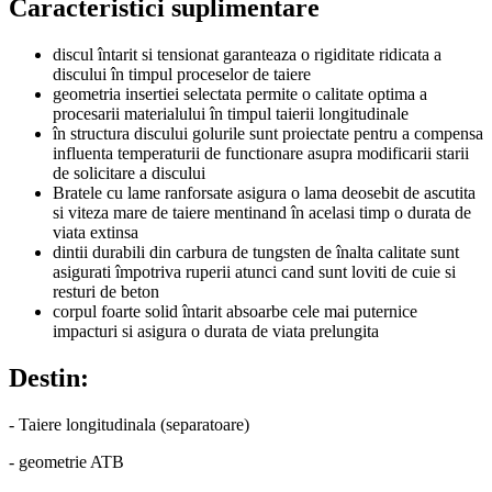
Caracteristici suplimentare
discul întarit si tensionat garanteaza o rigiditate ridicata a
discului în timpul proceselor de taiere
geometria insertiei selectata permite o calitate optima a
procesarii materialului în timpul taierii longitudinale
în structura discului golurile sunt proiectate pentru a compensa
influenta temperaturii de functionare asupra modificarii starii
de solicitare a discului
Bratele cu lame ranforsate asigura o lama deosebit de ascutita
si viteza mare de taiere mentinand în acelasi timp o durata de
viata extinsa
dintii durabili din carbura de tungsten de înalta calitate sunt
asigurati împotriva ruperii atunci cand sunt loviti de cuie si
resturi de beton
corpul foarte solid întarit absoarbe cele mai puternice
impacturi si asigura o durata de viata prelungita
Destin:
- Taiere longitudinala (separatoare)
- geometrie ATB