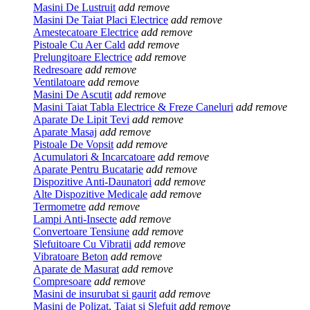
Masini De Lustruit
add
remove
Masini De Taiat Placi Electrice
add
remove
Amestecatoare Electrice
add
remove
Pistoale Cu Aer Cald
add
remove
Prelungitoare Electrice
add
remove
Redresoare
add
remove
Ventilatoare
add
remove
Masini De Ascutit
add
remove
Masini Taiat Tabla Electrice & Freze Caneluri
add
remove
Aparate De Lipit Tevi
add
remove
Aparate Masaj
add
remove
Pistoale De Vopsit
add
remove
Acumulatori & Incarcatoare
add
remove
Aparate Pentru Bucatarie
add
remove
Dispozitive Anti-Daunatori
add
remove
Alte Dispozitive Medicale
add
remove
Termometre
add
remove
Lampi Anti-Insecte
add
remove
Convertoare Tensiune
add
remove
Slefuitoare Cu Vibratii
add
remove
Vibratoare Beton
add
remove
Aparate de Masurat
add
remove
Compresoare
add
remove
Masini de insurubat si gaurit
add
remove
Masini de Polizat, Taiat si Slefuit
add
remove