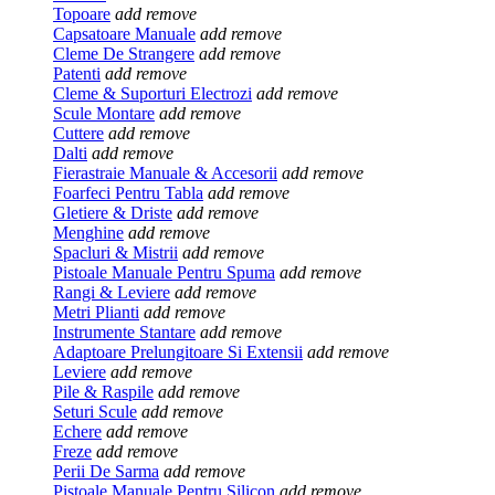
Topoare
add
remove
Capsatoare Manuale
add
remove
Cleme De Strangere
add
remove
Patenti
add
remove
Cleme & Suporturi Electrozi
add
remove
Scule Montare
add
remove
Cuttere
add
remove
Dalti
add
remove
Fierastraie Manuale & Accesorii
add
remove
Foarfeci Pentru Tabla
add
remove
Gletiere & Driste
add
remove
Menghine
add
remove
Spacluri & Mistrii
add
remove
Pistoale Manuale Pentru Spuma
add
remove
Rangi & Leviere
add
remove
Metri Plianti
add
remove
Instrumente Stantare
add
remove
Adaptoare Prelungitoare Si Extensii
add
remove
Leviere
add
remove
Pile & Raspile
add
remove
Seturi Scule
add
remove
Echere
add
remove
Freze
add
remove
Perii De Sarma
add
remove
Pistoale Manuale Pentru Silicon
add
remove