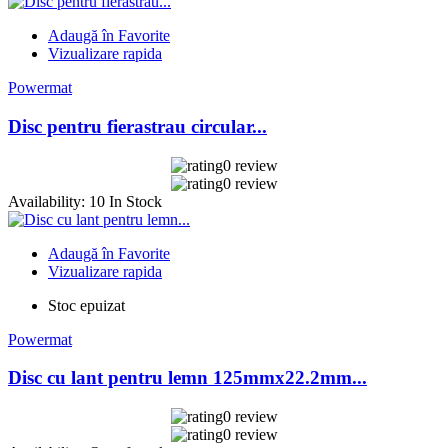
Adaugă în Favorite
Vizualizare rapida
Powermat
Disc pentru fierastrau circular...
0 review
0 review
Availability:
10 In Stock
Adaugă în Favorite
Vizualizare rapida
Stoc epuizat
Powermat
Disc cu lant pentru lemn 125mmx22.2mm...
0 review
0 review