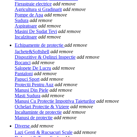
Fierastraie electrice
add
remove
Agricultura si Gradinarit
add
remove
Pompe de Apa
add
remove
Sudura
add
remove
Aspiratoare
add
remove
Masini De Sudat Tevi
add
remove
Incalzitoare
add
remove
Echipamente de protecție
add
remove
Jachete&Softshell
add
remove
Dispozitive & Oglinzi Inspectie
add
remove
Bocanci
add
remove
Salopete De Lucru
add
remove
Pantaloni
add
remove
Papuci Sport
add
remove
Protectii Pentru Auz
add
remove
Manusi Din Piele
add
remove
Masti Sudura
add
remove
Manusi Cu Protectie Impotriva Taieturilor
add
remove
Ochelari Protectie & Viziere
add
remove
Incaltaminte de protectie
add
remove
Manusi de protectie
add
remove
Diverse
add
remove
Lazi Genti & Rucsacuri Scule
add
remove