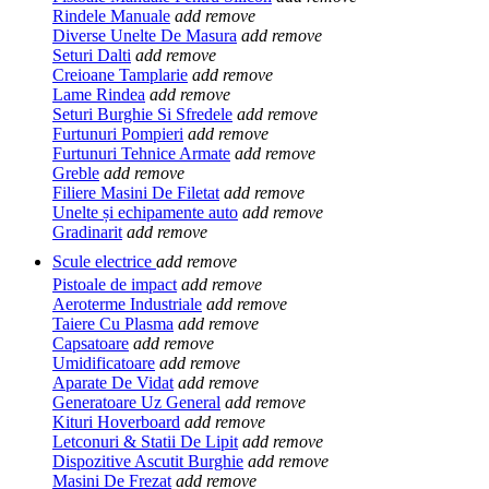
Rindele Manuale
add
remove
Diverse Unelte De Masura
add
remove
Seturi Dalti
add
remove
Creioane Tamplarie
add
remove
Lame Rindea
add
remove
Seturi Burghie Si Sfredele
add
remove
Furtunuri Pompieri
add
remove
Furtunuri Tehnice Armate
add
remove
Greble
add
remove
Filiere Masini De Filetat
add
remove
Unelte și echipamente auto
add
remove
Gradinarit
add
remove
Scule electrice
add
remove
Pistoale de impact
add
remove
Aeroterme Industriale
add
remove
Taiere Cu Plasma
add
remove
Capsatoare
add
remove
Umidificatoare
add
remove
Aparate De Vidat
add
remove
Generatoare Uz General
add
remove
Kituri Hoverboard
add
remove
Letconuri & Statii De Lipit
add
remove
Dispozitive Ascutit Burghie
add
remove
Masini De Frezat
add
remove