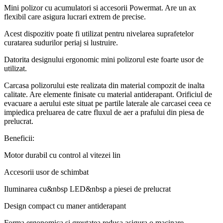
Mini polizor cu acumulatori si accesorii Powermat. Are un ax
flexibil care asigura lucrari extrem de precise.
Acest dispozitiv poate fi utilizat pentru nivelarea suprafetelor
curatarea sudurilor periaj si lustruire.
Datorita designului ergonomic mini polizorul este foarte usor de
utilizat.
Carcasa polizorului este realizata din material compozit de inalta
calitate. Are elemente finisate cu material antiderapant. Orificiul de
evacuare a aerului este situat pe partile laterale ale carcasei ceea ce
impiedica preluarea de catre fluxul de aer a prafului din piesa de
prelucrat.
Beneficii:
Motor durabil cu control al vitezei lin
Accesorii usor de schimbat
Iluminarea cu&nbsp LED&nbsp a piesei de prelucrat
Design compact cu maner antiderapant
Forma ergonomica si greutatea redusa asigura o macinare