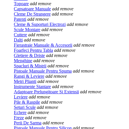
Topoare
add
remove
Capsatoare Manuale
add
remove
Cleme De Strangere
add
remove
Patenti
add
remove
Cleme & Suporturi Electrozi
add
remove
Scule Montare
add
remove
Cuttere
add
remove
Dalti
add
remove
Fierastraie Manuale & Accesorii
add
remove
Foarfeci Pentru Tabla
add
remove
Gletiere & Driste
add
remove
Menghine
add
remove
Spacluri & Mistrii
add
remove
Pistoale Manuale Pentru Spuma
add
remove
Rangi & Leviere
add
remove
Metri Plianti
add
remove
Instrumente Stantare
add
remove
Adaptoare Prelungitoare Si Extensii
add
remove
Leviere
add
remove
Pile & Raspile
add
remove
Seturi Scule
add
remove
Echere
add
remove
Freze
add
remove
Perii De Sarma
add
remove
Pistoale Manuale Pentru Silicon
add
remove