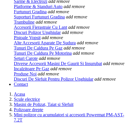
Sarme & Electrozi
add
remove
Platforme & Standuri Auto
add
remove
Furtunuri Gradina
add
remove
Suporturi Furtunuri Gradina
add
remove
Trambuline
add
remove
Accesorii Fierastraie Cu Lant
add
remove
Discuri Polizor Unghiular
add
remove
Pistoale Vopsit
add
remove
Alte Accesorii Aparate De Sudura
add
remove
Tunuri De Caldura Pe Gaz
add
remove
Tunuri De Caldura Pe Motorina
add
remove
Seturi Carote
add
remove
Diverse Accesorii Masini De Gaurit Si Insurubat
add
remove
Incalzitoare Pe Gaz
add
remove
Produse Noi
add
remove
Discuri De Slefuit Pentru Polizor Unghiular
add
remove
Contact
Acasa
Scule electrice
Masini de Polizat, Taiat si Slefuit
Polizoare drepte
Mini polizor cu acumulatori si accesorii Powermat PM-AST-
7.2T