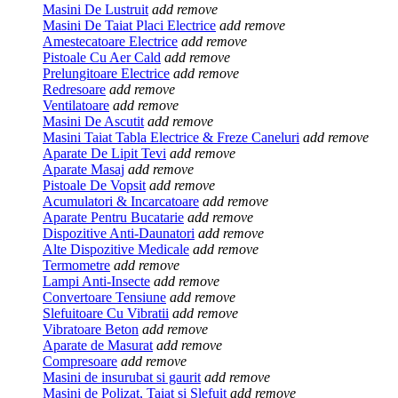
Masini De Lustruit
add
remove
Masini De Taiat Placi Electrice
add
remove
Amestecatoare Electrice
add
remove
Pistoale Cu Aer Cald
add
remove
Prelungitoare Electrice
add
remove
Redresoare
add
remove
Ventilatoare
add
remove
Masini De Ascutit
add
remove
Masini Taiat Tabla Electrice & Freze Caneluri
add
remove
Aparate De Lipit Tevi
add
remove
Aparate Masaj
add
remove
Pistoale De Vopsit
add
remove
Acumulatori & Incarcatoare
add
remove
Aparate Pentru Bucatarie
add
remove
Dispozitive Anti-Daunatori
add
remove
Alte Dispozitive Medicale
add
remove
Termometre
add
remove
Lampi Anti-Insecte
add
remove
Convertoare Tensiune
add
remove
Slefuitoare Cu Vibratii
add
remove
Vibratoare Beton
add
remove
Aparate de Masurat
add
remove
Compresoare
add
remove
Masini de insurubat si gaurit
add
remove
Masini de Polizat, Taiat si Slefuit
add
remove