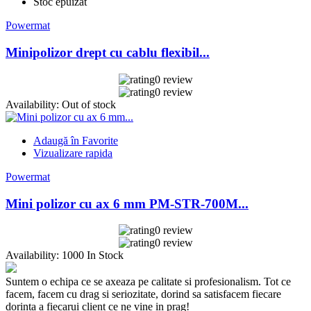
Stoc epuizat
Powermat
Minipolizor drept cu cablu flexibil...
0 review
0 review
Availability:
Out of stock
Adaugă în Favorite
Vizualizare rapida
Powermat
Mini polizor cu ax 6 mm PM-STR-700M...
0 review
0 review
Availability:
1000 In Stock
Suntem o echipa ce se axeaza pe calitate si profesionalism. Tot ce
facem, facem cu drag si seriozitate, dorind sa satisfacem fiecare
dorinta a fiecarui client ce ne vine in prag!