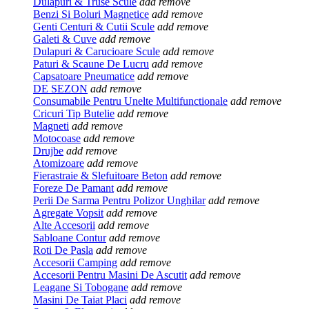
Dulapuri & Truse Scule
add
remove
Benzi Si Boluri Magnetice
add
remove
Genti Centuri & Cutii Scule
add
remove
Galeti & Cuve
add
remove
Dulapuri & Carucioare Scule
add
remove
Paturi & Scaune De Lucru
add
remove
Capsatoare Pneumatice
add
remove
DE SEZON
add
remove
Consumabile Pentru Unelte Multifunctionale
add
remove
Cricuri Tip Butelie
add
remove
Magneti
add
remove
Motocoase
add
remove
Drujbe
add
remove
Atomizoare
add
remove
Fierastraie & Slefuitoare Beton
add
remove
Foreze De Pamant
add
remove
Perii De Sarma Pentru Polizor Unghilar
add
remove
Agregate Vopsit
add
remove
Alte Accesorii
add
remove
Sabloane Contur
add
remove
Roti De Pasla
add
remove
Accesorii Camping
add
remove
Accesorii Pentru Masini De Ascutit
add
remove
Leagane Si Tobogane
add
remove
Masini De Taiat Placi
add
remove