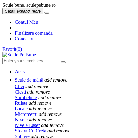
Scule bune, sculepebune.ro
Setări
expand_more
Contul Meu
Finalizare comanda
Conectare
Favorit
(
0
)
Acasa
Scule de mână
add
remove
Chei
add
remove
Clesti
add
remove
Surubelnite
add
remove
Rulete
add
remove
Lacate
add
remove
Micrometru
add
remove
Nivele
add
remove
Nivele Laser
add
remove
Sfoara Cu Creta
add
remove
Sublere
add
remove