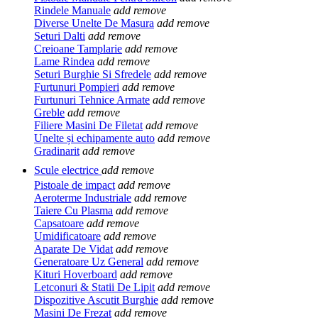
Rindele Manuale
add
remove
Diverse Unelte De Masura
add
remove
Seturi Dalti
add
remove
Creioane Tamplarie
add
remove
Lame Rindea
add
remove
Seturi Burghie Si Sfredele
add
remove
Furtunuri Pompieri
add
remove
Furtunuri Tehnice Armate
add
remove
Greble
add
remove
Filiere Masini De Filetat
add
remove
Unelte și echipamente auto
add
remove
Gradinarit
add
remove
Scule electrice
add
remove
Pistoale de impact
add
remove
Aeroterme Industriale
add
remove
Taiere Cu Plasma
add
remove
Capsatoare
add
remove
Umidificatoare
add
remove
Aparate De Vidat
add
remove
Generatoare Uz General
add
remove
Kituri Hoverboard
add
remove
Letconuri & Statii De Lipit
add
remove
Dispozitive Ascutit Burghie
add
remove
Masini De Frezat
add
remove