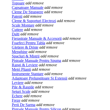
Topoare
add
remove
Capsatoare Manuale
add
remove
Cleme De Strangere
add
remove
Patenti
add
remove
Cleme & Suporturi Electrozi
add
remove
Scule Montare
add
remove
Cuttere
add
remove
Dalti
add
remove
Fierastraie Manuale & Accesorii
add
remove
Foarfeci Pentru Tabla
add
remove
Gletiere & Driste
add
remove
Menghine
add
remove
Spacluri & Mistrii
add
remove
Pistoale Manuale Pentru Spuma
add
remove
Rangi & Leviere
add
remove
Metri Plianti
add
remove
Instrumente Stantare
add
remove
Adaptoare Prelungitoare Si Extensii
add
remove
Leviere
add
remove
Pile & Raspile
add
remove
Seturi Scule
add
remove
Echere
add
remove
Freze
add
remove
Perii De Sarma
add
remove
Pistoale Manuale Pentru Silicon
add
remove