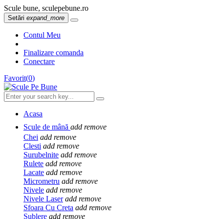
Scule bune, sculepebune.ro
Setări
expand_more
Contul Meu
Finalizare comanda
Conectare
Favorit
(
0
)
Acasa
Scule de mână
add
remove
Chei
add
remove
Clesti
add
remove
Surubelnite
add
remove
Rulete
add
remove
Lacate
add
remove
Micrometru
add
remove
Nivele
add
remove
Nivele Laser
add
remove
Sfoara Cu Creta
add
remove
Sublere
add
remove