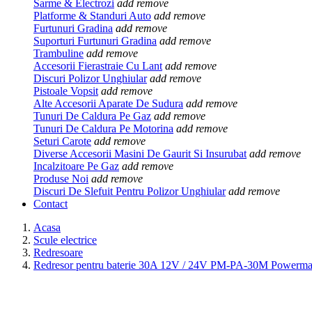
Sarme & Electrozi
add
remove
Platforme & Standuri Auto
add
remove
Furtunuri Gradina
add
remove
Suporturi Furtunuri Gradina
add
remove
Trambuline
add
remove
Accesorii Fierastraie Cu Lant
add
remove
Discuri Polizor Unghiular
add
remove
Pistoale Vopsit
add
remove
Alte Accesorii Aparate De Sudura
add
remove
Tunuri De Caldura Pe Gaz
add
remove
Tunuri De Caldura Pe Motorina
add
remove
Seturi Carote
add
remove
Diverse Accesorii Masini De Gaurit Si Insurubat
add
remove
Incalzitoare Pe Gaz
add
remove
Produse Noi
add
remove
Discuri De Slefuit Pentru Polizor Unghiular
add
remove
Contact
Acasa
Scule electrice
Redresoare
Redresor pentru baterie 30A 12V / 24V PM-PA-30M Powerm