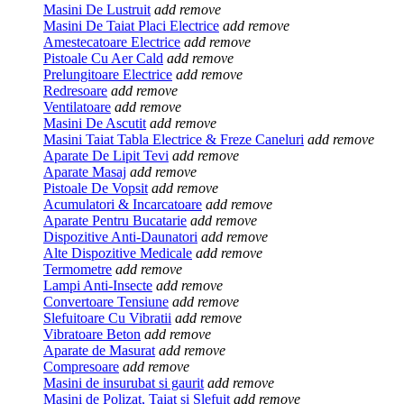
Masini De Lustruit
add
remove
Masini De Taiat Placi Electrice
add
remove
Amestecatoare Electrice
add
remove
Pistoale Cu Aer Cald
add
remove
Prelungitoare Electrice
add
remove
Redresoare
add
remove
Ventilatoare
add
remove
Masini De Ascutit
add
remove
Masini Taiat Tabla Electrice & Freze Caneluri
add
remove
Aparate De Lipit Tevi
add
remove
Aparate Masaj
add
remove
Pistoale De Vopsit
add
remove
Acumulatori & Incarcatoare
add
remove
Aparate Pentru Bucatarie
add
remove
Dispozitive Anti-Daunatori
add
remove
Alte Dispozitive Medicale
add
remove
Termometre
add
remove
Lampi Anti-Insecte
add
remove
Convertoare Tensiune
add
remove
Slefuitoare Cu Vibratii
add
remove
Vibratoare Beton
add
remove
Aparate de Masurat
add
remove
Compresoare
add
remove
Masini de insurubat si gaurit
add
remove
Masini de Polizat, Taiat si Slefuit
add
remove