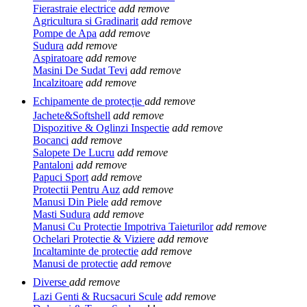
Fierastraie electrice
add
remove
Agricultura si Gradinarit
add
remove
Pompe de Apa
add
remove
Sudura
add
remove
Aspiratoare
add
remove
Masini De Sudat Tevi
add
remove
Incalzitoare
add
remove
Echipamente de protecție
add
remove
Jachete&Softshell
add
remove
Dispozitive & Oglinzi Inspectie
add
remove
Bocanci
add
remove
Salopete De Lucru
add
remove
Pantaloni
add
remove
Papuci Sport
add
remove
Protectii Pentru Auz
add
remove
Manusi Din Piele
add
remove
Masti Sudura
add
remove
Manusi Cu Protectie Impotriva Taieturilor
add
remove
Ochelari Protectie & Viziere
add
remove
Incaltaminte de protectie
add
remove
Manusi de protectie
add
remove
Diverse
add
remove
Lazi Genti & Rucsacuri Scule
add
remove