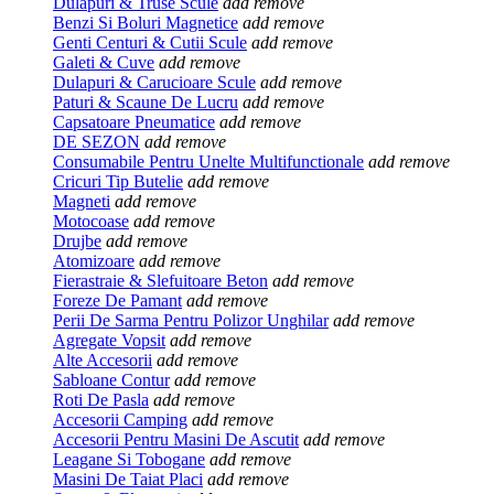
Dulapuri & Truse Scule
add
remove
Benzi Si Boluri Magnetice
add
remove
Genti Centuri & Cutii Scule
add
remove
Galeti & Cuve
add
remove
Dulapuri & Carucioare Scule
add
remove
Paturi & Scaune De Lucru
add
remove
Capsatoare Pneumatice
add
remove
DE SEZON
add
remove
Consumabile Pentru Unelte Multifunctionale
add
remove
Cricuri Tip Butelie
add
remove
Magneti
add
remove
Motocoase
add
remove
Drujbe
add
remove
Atomizoare
add
remove
Fierastraie & Slefuitoare Beton
add
remove
Foreze De Pamant
add
remove
Perii De Sarma Pentru Polizor Unghilar
add
remove
Agregate Vopsit
add
remove
Alte Accesorii
add
remove
Sabloane Contur
add
remove
Roti De Pasla
add
remove
Accesorii Camping
add
remove
Accesorii Pentru Masini De Ascutit
add
remove
Leagane Si Tobogane
add
remove
Masini De Taiat Placi
add
remove