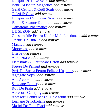
Dulapuri & Truse Scule
add
remove
Benzi Si Boluri Magnetice
add
remove
Genti Centuri & Cutii Scule
add
remove
Galeti & Cuve
add
remove
Dulapuri & Carucioare Scule
add
remove
Paturi & Scaune De Lucru
add
remove
Capsatoare Pneumatice
add
remove
DE SEZON
add
remove
Consumabile Pentru Unelte Multifunctionale
add
remove
Cricuri Tip Butelie
add
remove
Magneti
add
remove
Motocoase
add
remove
Drujbe
add
remove
Atomizoare
add
remove
Fierastraie & Slefuitoare Beton
add
remove
Foreze De Pamant
add
remove
Perii De Sarma Pentru Polizor Unghilar
add
remove
Agregate Vopsit
add
remove
Alte Accesorii
add
remove
Sabloane Contur
add
remove
Roti De Pasla
add
remove
Accesorii Camping
add
remove
Accesorii Pentru Masini De Ascutit
add
remove
Leagane Si Tobogane
add
remove
Masini De Taiat Placi
add
remove