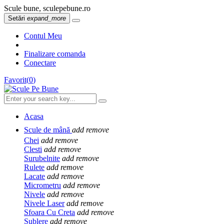
Scule bune, sculepebune.ro
Setări
expand_more
Contul Meu
Finalizare comanda
Conectare
Favorit
(
0
)
Acasa
Scule de mână
add
remove
Chei
add
remove
Clesti
add
remove
Surubelnite
add
remove
Rulete
add
remove
Lacate
add
remove
Micrometru
add
remove
Nivele
add
remove
Nivele Laser
add
remove
Sfoara Cu Creta
add
remove
Sublere
add
remove