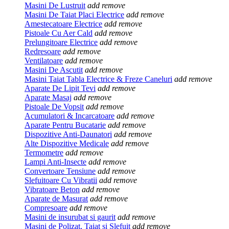
Masini De Lustruit
add
remove
Masini De Taiat Placi Electrice
add
remove
Amestecatoare Electrice
add
remove
Pistoale Cu Aer Cald
add
remove
Prelungitoare Electrice
add
remove
Redresoare
add
remove
Ventilatoare
add
remove
Masini De Ascutit
add
remove
Masini Taiat Tabla Electrice & Freze Caneluri
add
remove
Aparate De Lipit Tevi
add
remove
Aparate Masaj
add
remove
Pistoale De Vopsit
add
remove
Acumulatori & Incarcatoare
add
remove
Aparate Pentru Bucatarie
add
remove
Dispozitive Anti-Daunatori
add
remove
Alte Dispozitive Medicale
add
remove
Termometre
add
remove
Lampi Anti-Insecte
add
remove
Convertoare Tensiune
add
remove
Slefuitoare Cu Vibratii
add
remove
Vibratoare Beton
add
remove
Aparate de Masurat
add
remove
Compresoare
add
remove
Masini de insurubat si gaurit
add
remove
Masini de Polizat, Taiat si Slefuit
add
remove