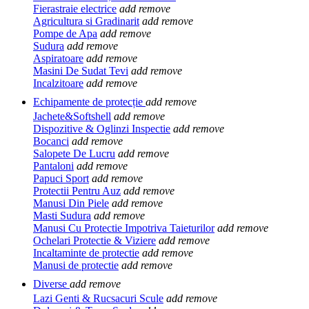
Fierastraie electrice
add
remove
Agricultura si Gradinarit
add
remove
Pompe de Apa
add
remove
Sudura
add
remove
Aspiratoare
add
remove
Masini De Sudat Tevi
add
remove
Incalzitoare
add
remove
Echipamente de protecție
add
remove
Jachete&Softshell
add
remove
Dispozitive & Oglinzi Inspectie
add
remove
Bocanci
add
remove
Salopete De Lucru
add
remove
Pantaloni
add
remove
Papuci Sport
add
remove
Protectii Pentru Auz
add
remove
Manusi Din Piele
add
remove
Masti Sudura
add
remove
Manusi Cu Protectie Impotriva Taieturilor
add
remove
Ochelari Protectie & Viziere
add
remove
Incaltaminte de protectie
add
remove
Manusi de protectie
add
remove
Diverse
add
remove
Lazi Genti & Rucsacuri Scule
add
remove