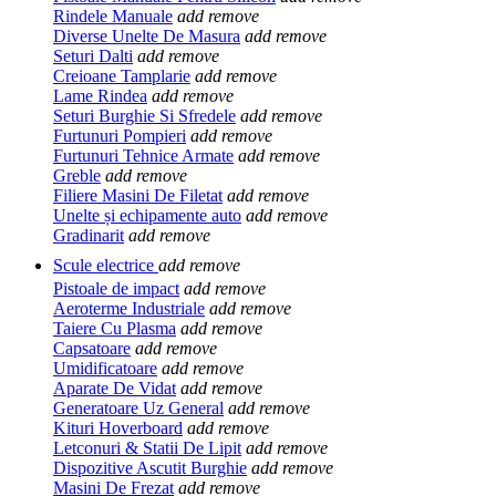
Rindele Manuale
add
remove
Diverse Unelte De Masura
add
remove
Seturi Dalti
add
remove
Creioane Tamplarie
add
remove
Lame Rindea
add
remove
Seturi Burghie Si Sfredele
add
remove
Furtunuri Pompieri
add
remove
Furtunuri Tehnice Armate
add
remove
Greble
add
remove
Filiere Masini De Filetat
add
remove
Unelte și echipamente auto
add
remove
Gradinarit
add
remove
Scule electrice
add
remove
Pistoale de impact
add
remove
Aeroterme Industriale
add
remove
Taiere Cu Plasma
add
remove
Capsatoare
add
remove
Umidificatoare
add
remove
Aparate De Vidat
add
remove
Generatoare Uz General
add
remove
Kituri Hoverboard
add
remove
Letconuri & Statii De Lipit
add
remove
Dispozitive Ascutit Burghie
add
remove
Masini De Frezat
add
remove