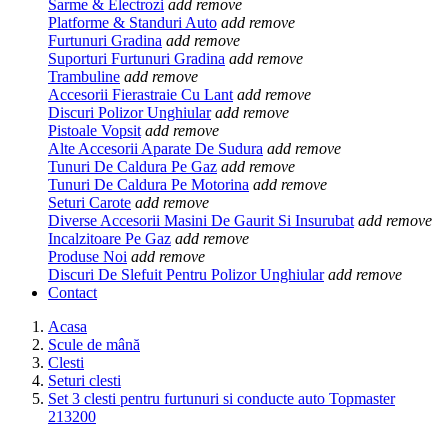
Sarme & Electrozi
add
remove
Platforme & Standuri Auto
add
remove
Furtunuri Gradina
add
remove
Suporturi Furtunuri Gradina
add
remove
Trambuline
add
remove
Accesorii Fierastraie Cu Lant
add
remove
Discuri Polizor Unghiular
add
remove
Pistoale Vopsit
add
remove
Alte Accesorii Aparate De Sudura
add
remove
Tunuri De Caldura Pe Gaz
add
remove
Tunuri De Caldura Pe Motorina
add
remove
Seturi Carote
add
remove
Diverse Accesorii Masini De Gaurit Si Insurubat
add
remove
Incalzitoare Pe Gaz
add
remove
Produse Noi
add
remove
Discuri De Slefuit Pentru Polizor Unghiular
add
remove
Contact
Acasa
Scule de mână
Clesti
Seturi clesti
Set 3 clesti pentru furtunuri si conducte auto Topmaster
213200