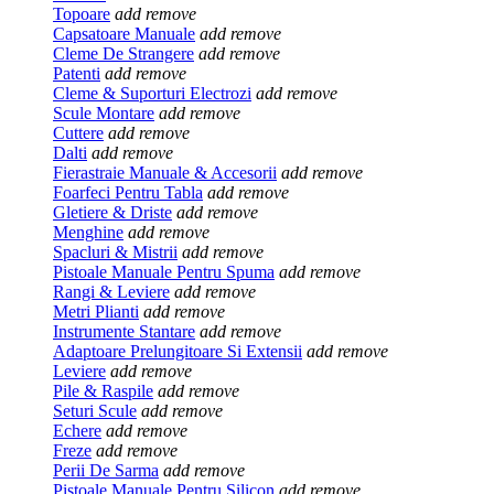
Topoare
add
remove
Capsatoare Manuale
add
remove
Cleme De Strangere
add
remove
Patenti
add
remove
Cleme & Suporturi Electrozi
add
remove
Scule Montare
add
remove
Cuttere
add
remove
Dalti
add
remove
Fierastraie Manuale & Accesorii
add
remove
Foarfeci Pentru Tabla
add
remove
Gletiere & Driste
add
remove
Menghine
add
remove
Spacluri & Mistrii
add
remove
Pistoale Manuale Pentru Spuma
add
remove
Rangi & Leviere
add
remove
Metri Plianti
add
remove
Instrumente Stantare
add
remove
Adaptoare Prelungitoare Si Extensii
add
remove
Leviere
add
remove
Pile & Raspile
add
remove
Seturi Scule
add
remove
Echere
add
remove
Freze
add
remove
Perii De Sarma
add
remove
Pistoale Manuale Pentru Silicon
add
remove