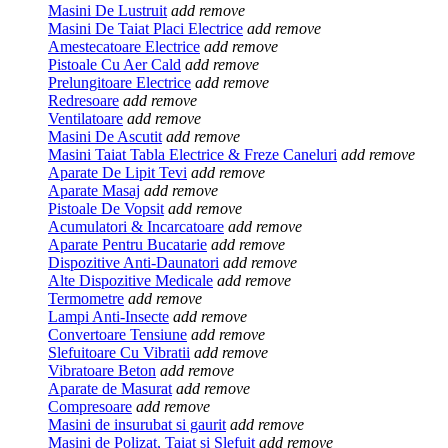
Masini De Lustruit
add
remove
Masini De Taiat Placi Electrice
add
remove
Amestecatoare Electrice
add
remove
Pistoale Cu Aer Cald
add
remove
Prelungitoare Electrice
add
remove
Redresoare
add
remove
Ventilatoare
add
remove
Masini De Ascutit
add
remove
Masini Taiat Tabla Electrice & Freze Caneluri
add
remove
Aparate De Lipit Tevi
add
remove
Aparate Masaj
add
remove
Pistoale De Vopsit
add
remove
Acumulatori & Incarcatoare
add
remove
Aparate Pentru Bucatarie
add
remove
Dispozitive Anti-Daunatori
add
remove
Alte Dispozitive Medicale
add
remove
Termometre
add
remove
Lampi Anti-Insecte
add
remove
Convertoare Tensiune
add
remove
Slefuitoare Cu Vibratii
add
remove
Vibratoare Beton
add
remove
Aparate de Masurat
add
remove
Compresoare
add
remove
Masini de insurubat si gaurit
add
remove
Masini de Polizat, Taiat si Slefuit
add
remove