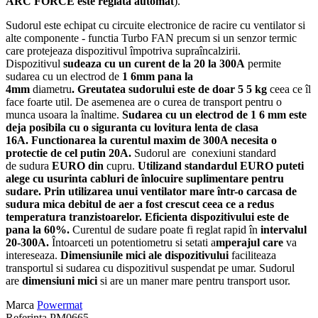
ARC FORCE este reglata automat
).
Sudorul este echipat cu circuite electronice de racire cu ventilator si
alte componente - functia Turbo FAN precum si un senzor termic
care protejeaza dispozitivul împotriva supraîncalzirii.
Dispozitivul
sudeaza cu un curent de la 20 la 300A
permite
sudarea cu un electrod de
1 6mm pana la
4mm
diametru
. Greutatea sudorului este de doar 5 5 kg
ceea ce îl
face foarte util. De asemenea are o curea de transport pentru o
munca usoara la înaltime.
Sudarea cu un electrod de 1 6 mm este
deja posibila cu o siguranta cu lovitura lenta de clasa
16A. Functionarea la curentul maxim de 300A necesita o
protectie de cel putin 20A.
Sudorul are conexiuni standard
de sudura
EURO din
cupru.
Utilizand standardul EURO puteti
alege cu usurinta cabluri de înlocuire suplimentare pentru
sudare. Prin utilizarea unui ventilator mare într-o carcasa de
sudura mica debitul de aer a fost crescut ceea ce a redus
temperatura tranzistoarelor. Eficienta dispozitivului este de
pana la 60%.
Curentul de sudare poate fi reglat rapid în
intervalul
20-300A.
Întoarceti un potentiometru si setati a
mperajul care
va
intereseaza.
Dimensiunile mici ale dispozitivului
faciliteaza
transportul si sudarea cu dispozitivul suspendat pe umar. Sudorul
are
dimensiuni mici
si are un maner mare pentru transport usor.
Marca
Powermat
Referinta
PM0665