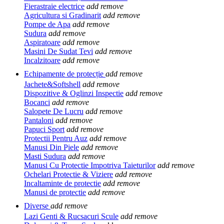
Fierastraie electrice
add
remove
Agricultura si Gradinarit
add
remove
Pompe de Apa
add
remove
Sudura
add
remove
Aspiratoare
add
remove
Masini De Sudat Tevi
add
remove
Incalzitoare
add
remove
Echipamente de protecție
add
remove
Jachete&Softshell
add
remove
Dispozitive & Oglinzi Inspectie
add
remove
Bocanci
add
remove
Salopete De Lucru
add
remove
Pantaloni
add
remove
Papuci Sport
add
remove
Protectii Pentru Auz
add
remove
Manusi Din Piele
add
remove
Masti Sudura
add
remove
Manusi Cu Protectie Impotriva Taieturilor
add
remove
Ochelari Protectie & Viziere
add
remove
Incaltaminte de protectie
add
remove
Manusi de protectie
add
remove
Diverse
add
remove
Lazi Genti & Rucsacuri Scule
add
remove