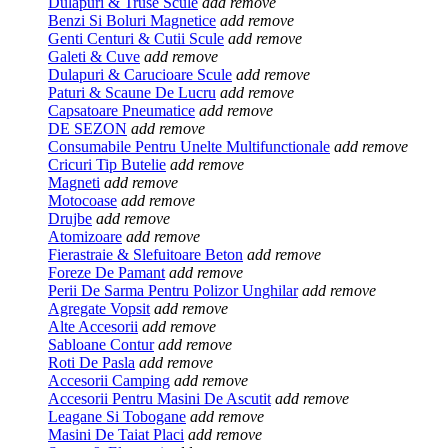
Dulapuri & Truse Scule
add
remove
Benzi Si Boluri Magnetice
add
remove
Genti Centuri & Cutii Scule
add
remove
Galeti & Cuve
add
remove
Dulapuri & Carucioare Scule
add
remove
Paturi & Scaune De Lucru
add
remove
Capsatoare Pneumatice
add
remove
DE SEZON
add
remove
Consumabile Pentru Unelte Multifunctionale
add
remove
Cricuri Tip Butelie
add
remove
Magneti
add
remove
Motocoase
add
remove
Drujbe
add
remove
Atomizoare
add
remove
Fierastraie & Slefuitoare Beton
add
remove
Foreze De Pamant
add
remove
Perii De Sarma Pentru Polizor Unghilar
add
remove
Agregate Vopsit
add
remove
Alte Accesorii
add
remove
Sabloane Contur
add
remove
Roti De Pasla
add
remove
Accesorii Camping
add
remove
Accesorii Pentru Masini De Ascutit
add
remove
Leagane Si Tobogane
add
remove
Masini De Taiat Placi
add
remove