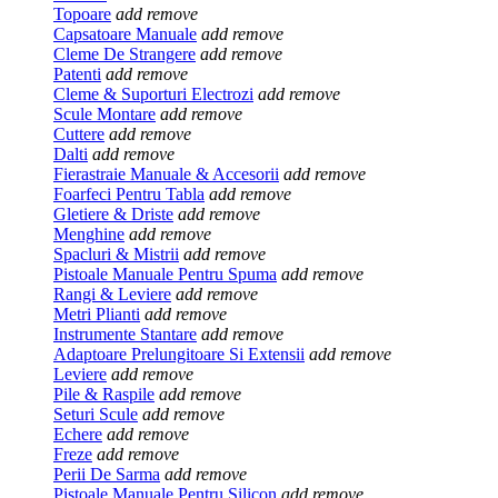
Topoare
add
remove
Capsatoare Manuale
add
remove
Cleme De Strangere
add
remove
Patenti
add
remove
Cleme & Suporturi Electrozi
add
remove
Scule Montare
add
remove
Cuttere
add
remove
Dalti
add
remove
Fierastraie Manuale & Accesorii
add
remove
Foarfeci Pentru Tabla
add
remove
Gletiere & Driste
add
remove
Menghine
add
remove
Spacluri & Mistrii
add
remove
Pistoale Manuale Pentru Spuma
add
remove
Rangi & Leviere
add
remove
Metri Plianti
add
remove
Instrumente Stantare
add
remove
Adaptoare Prelungitoare Si Extensii
add
remove
Leviere
add
remove
Pile & Raspile
add
remove
Seturi Scule
add
remove
Echere
add
remove
Freze
add
remove
Perii De Sarma
add
remove
Pistoale Manuale Pentru Silicon
add
remove