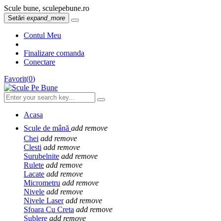
Scule bune, sculepebune.ro
Setări
expand_more
Contul Meu
Finalizare comanda
Conectare
Favorit
(
0
)
Acasa
Scule de mână
add
remove
Chei
add
remove
Clesti
add
remove
Surubelnite
add
remove
Rulete
add
remove
Lacate
add
remove
Micrometru
add
remove
Nivele
add
remove
Nivele Laser
add
remove
Sfoara Cu Creta
add
remove
Sublere
add
remove