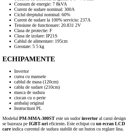
Consum de energie: 7 8kVA
Curent de sudare nominal: 300A
Ciclul dreptului nominal: 60%
Curent de sudare la 100% serviciu: 237A
Tensiune de functionare: 20.831 2V
Clasa de protectie: F
Clasa de izolare: IP21S
Cablul de alimentare: 195cm
Greutate: 5 5 kg
ECHIPAMENTE
Invertor
curea cu mansete
cablul de masa (120cm)
cablu de sudare (210cm)
masca de sudura
ciocan cu o perie
ambalaj original
Instructiuni PL
Modelul
PM-MMA-300ST
este un sudor
invertor
al carui design
se bazeaza pe
IGBT-uri
eficiente
.
Este echipat cu
un ecran LCD
care
indica curentul de sudura stabilit de un buton cu reglare lina.