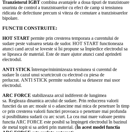
Tranzistorul IGBT
combina avantajele a doua tipuri de tranzistoare
usurinta de control a tranzistoarelor cu efect de camp si tensiunea
ridicata de defectiune precum si viteza de comutare a tranzistoarelor
bipolare.
FUNCTII CONSTRUITE:
HOT START
permite prin cresterea temporara a curentului de
sudare peste valoarea setata de sudor. HOT START functioneaza
atunci cand arcul se loveste si îsi propune sa împiedice electrodul sa
se lipeasca de material. Este de mare ajutor atunci cand aprindeti
electrodul.
ANTI STICK
întrerupe/minimizeaza tensiunea si curentul de
sudare în cazul unui scurtcircuit cu electrod cu piesa de
prelucrat. ANTI STICK permite sudorului sa detaseze mai usor
electrodul.
ARC FORCE
stabilizeaza arcul indiferent de lungimea
sa. Regleaza dinamica arcului de sudare. Prin reducerea valorii
functiei da un arc moale si o adancime mai mica de penetrare în timp
ce prin cresterea valorii functiei provoaca o penetrare mai profunda
si posibilitatea sudarii cu arc scurt. La cea mai mare valoare pentru
functia ARC FORCE este posibil sa împingeti electrodul în bazinul
de metal topit si sa ardeti prin material. (
În acest model functia