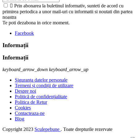

Prin abonarea la buletinul informativ, sunteti de acord cu
primirea periodica a unor mail-uri cu informatii si noutati din partea
noastra
Te poti dezabona in orice moment.
Facebook
Informații
Informații
keyboard_arrow_down
keyboard_arrow_up
Siguranța datelor personale
Termeni și condiții de utilizare
Despre noi
Politică de confidențialitate
Politica de Retur
Cookies
Contacteaza-ne
Blog
Copyright
2023
Sculepebune
. Toate drepturile rezervate