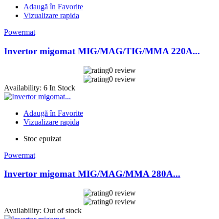
Adaugă în Favorite
Vizualizare rapida
Powermat
Invertor migomat MIG/MAG/TIG/MMA 220A...
0 review
0 review
Availability:
6 In Stock
Adaugă în Favorite
Vizualizare rapida
Stoc epuizat
Powermat
Invertor migomat MIG/MAG/MMA 280A...
0 review
0 review
Availability:
Out of stock