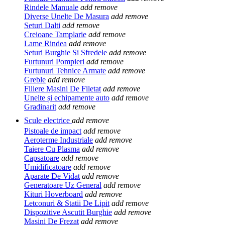
Rindele Manuale
add
remove
Diverse Unelte De Masura
add
remove
Seturi Dalti
add
remove
Creioane Tamplarie
add
remove
Lame Rindea
add
remove
Seturi Burghie Si Sfredele
add
remove
Furtunuri Pompieri
add
remove
Furtunuri Tehnice Armate
add
remove
Greble
add
remove
Filiere Masini De Filetat
add
remove
Unelte și echipamente auto
add
remove
Gradinarit
add
remove
Scule electrice
add
remove
Pistoale de impact
add
remove
Aeroterme Industriale
add
remove
Taiere Cu Plasma
add
remove
Capsatoare
add
remove
Umidificatoare
add
remove
Aparate De Vidat
add
remove
Generatoare Uz General
add
remove
Kituri Hoverboard
add
remove
Letconuri & Statii De Lipit
add
remove
Dispozitive Ascutit Burghie
add
remove
Masini De Frezat
add
remove