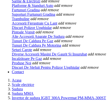
Sarme & Electrozi
add
remove
Platforme & Standuri Auto
add
remove
Furtunuri Gradina
add
remove
Suporturi Furtunuri Gradina
add
remove
Trambuline
add
remove
Accesorii Fierastraie Cu Lant
add
remove
Discuri Polizor Unghiular
add
remove
Pistoale Vopsit
add
remove
Alte Accesorii Aparate De Sudura
add
remove
Tunuri De Caldura Pe Gaz
add
remove
Tunuri De Caldura Pe Motorina
add
remove
Seturi Carote
add
remove
Diverse Accesorii Masini De Gaurit Si Insurubat
add
remove
Incalzitoare Pe Gaz
add
remove
Produse Noi
add
remove
Discuri De Slefuit Pentru Polizor Unghiular
add
remove
Contact
Acasa
Scule electrice
Sudura
Sudura MMA
Invertor de sudura IGBT 300A Powermat PM-MMA-300ST