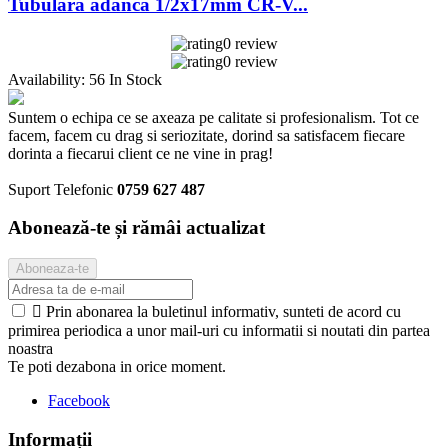
Tubulara adanca 1/2x17mm CR-V...
0 review
0 review
Availability:
56 In Stock
Suntem o echipa ce se axeaza pe calitate si profesionalism. Tot ce
facem, facem cu drag si seriozitate, dorind sa satisfacem fiecare
dorinta a fiecarui client ce ne vine in prag!
Suport Telefonic
0759 627 487
Abonează-te și rămâi actualizat

Prin abonarea la buletinul informativ, sunteti de acord cu
primirea periodica a unor mail-uri cu informatii si noutati din partea
noastra
Te poti dezabona in orice moment.
Facebook
Informații