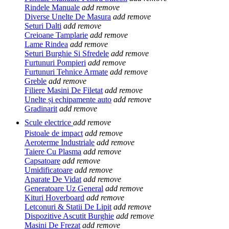
Rindele Manuale
add
remove
Diverse Unelte De Masura
add
remove
Seturi Dalti
add
remove
Creioane Tamplarie
add
remove
Lame Rindea
add
remove
Seturi Burghie Si Sfredele
add
remove
Furtunuri Pompieri
add
remove
Furtunuri Tehnice Armate
add
remove
Greble
add
remove
Filiere Masini De Filetat
add
remove
Unelte și echipamente auto
add
remove
Gradinarit
add
remove
Scule electrice
add
remove
Pistoale de impact
add
remove
Aeroterme Industriale
add
remove
Taiere Cu Plasma
add
remove
Capsatoare
add
remove
Umidificatoare
add
remove
Aparate De Vidat
add
remove
Generatoare Uz General
add
remove
Kituri Hoverboard
add
remove
Letconuri & Statii De Lipit
add
remove
Dispozitive Ascutit Burghie
add
remove
Masini De Frezat
add
remove