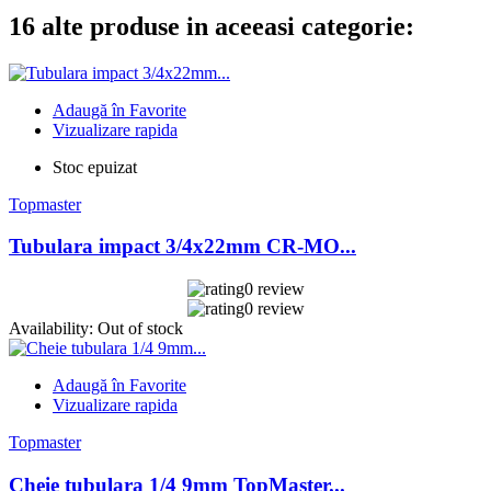
16 alte produse in aceeasi categorie:
Adaugă în Favorite
Vizualizare rapida
Stoc epuizat
Topmaster
Tubulara impact 3/4x22mm CR-MO...
0 review
0 review
Availability:
Out of stock
Adaugă în Favorite
Vizualizare rapida
Topmaster
Cheie tubulara 1/4 9mm TopMaster...