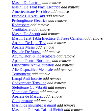
Masini De Lustruit
add
remove
Masini De Taiat Placi Electrice
add
remove
Amestecatoare Electrice
add
remove
Pistoale Cu Aer Cald
add
remove
Prelungitoare Electrice
add
remove
Redresoare
add
remove
Ventilatoare
add
remove
Masini De Ascutit
add
remove
Masini Taiat Tabla Electrice & Freze Caneluri
add
remove
Aparate De Lipit Tevi
add
remove
Aparate Masaj
add
remove
Pistoale De Vopsit
add
remove
Acumulatori & Incarcatoare
add
remove
Aparate Pentru Bucatarie
add
remove
Dispozitive Anti-Daunatori
add
remove
Alte Dispozitive Medicale
add
remove
Termometre
add
remove
Lampi Anti-Insecte
add
remove
Convertoare Tensiune
add
remove
Slefuitoare Cu Vibratii
add
remove
Vibratoare Beton
add
remove
Aparate de Masurat
add
remove
Compresoare
add
remove
Masini de insurubat si gaurit
add
remove
Masini de Polizat, Taiat si Slefuit
add
remove