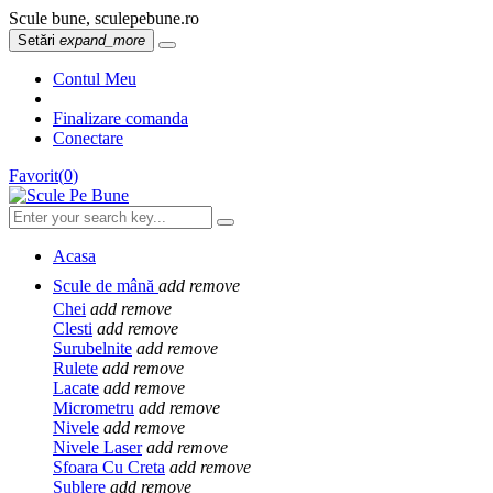
Scule bune, sculepebune.ro
Setări
expand_more
Contul Meu
Finalizare comanda
Conectare
Favorit
(
0
)
Acasa
Scule de mână
add
remove
Chei
add
remove
Clesti
add
remove
Surubelnite
add
remove
Rulete
add
remove
Lacate
add
remove
Micrometru
add
remove
Nivele
add
remove
Nivele Laser
add
remove
Sfoara Cu Creta
add
remove
Sublere
add
remove