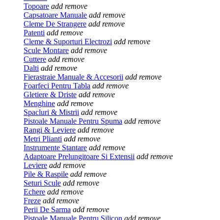
Topoare
add
remove
Capsatoare Manuale
add
remove
Cleme De Strangere
add
remove
Patenti
add
remove
Cleme & Suporturi Electrozi
add
remove
Scule Montare
add
remove
Cuttere
add
remove
Dalti
add
remove
Fierastraie Manuale & Accesorii
add
remove
Foarfeci Pentru Tabla
add
remove
Gletiere & Driste
add
remove
Menghine
add
remove
Spacluri & Mistrii
add
remove
Pistoale Manuale Pentru Spuma
add
remove
Rangi & Leviere
add
remove
Metri Plianti
add
remove
Instrumente Stantare
add
remove
Adaptoare Prelungitoare Si Extensii
add
remove
Leviere
add
remove
Pile & Raspile
add
remove
Seturi Scule
add
remove
Echere
add
remove
Freze
add
remove
Perii De Sarma
add
remove
Pistoale Manuale Pentru Silicon
add
remove