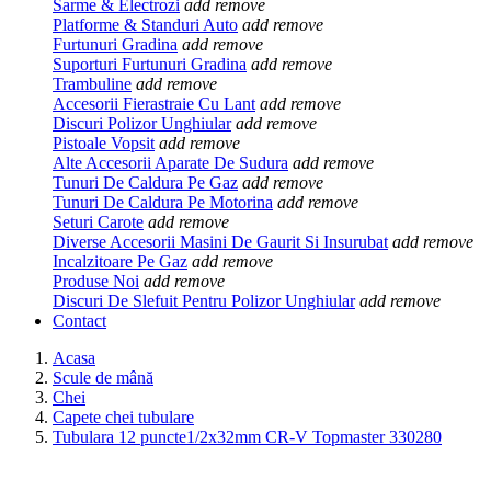
Sarme & Electrozi
add
remove
Platforme & Standuri Auto
add
remove
Furtunuri Gradina
add
remove
Suporturi Furtunuri Gradina
add
remove
Trambuline
add
remove
Accesorii Fierastraie Cu Lant
add
remove
Discuri Polizor Unghiular
add
remove
Pistoale Vopsit
add
remove
Alte Accesorii Aparate De Sudura
add
remove
Tunuri De Caldura Pe Gaz
add
remove
Tunuri De Caldura Pe Motorina
add
remove
Seturi Carote
add
remove
Diverse Accesorii Masini De Gaurit Si Insurubat
add
remove
Incalzitoare Pe Gaz
add
remove
Produse Noi
add
remove
Discuri De Slefuit Pentru Polizor Unghiular
add
remove
Contact
Acasa
Scule de mână
Chei
Capete chei tubulare
Tubulara 12 puncte1/2x32mm CR-V Topmaster 330280