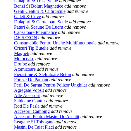
Dulapuri & Truse Scule
add
remove
Benzi Si Boluri Magnetice
add
remove
Genti Centuri & Cutii Scule
add
remove
Galeti & Cuve
add
remove
Dulapuri & Carucioare Scule
add
remove
Paturi & Scaune De Lucru
add
remove
Capsatoare Pneumatice
add
remove
DE SEZON
add
remove
Consumabile Pentru Unelte Multifunctionale
add
remove
Cricuri Tip Butelie
add
remove
Magneti
add
remove
Motocoase
add
remove
Drujbe
add
remove
Atomizoare
add
remove
Fierastraie & Slefuitoare Beton
add
remove
Foreze De Pamant
add
remove
Perii De Sarma Pentru Polizor Unghilar
add
remove
Agregate Vopsit
add
remove
Alte Accesorii
add
remove
Sabloane Contur
add
remove
Roti De Pasla
add
remove
Accesorii Camping
add
remove
Accesorii Pentru Masini De Ascutit
add
remove
Leagane Si Tobogane
add
remove
Masini De Taiat Placi
add
remove