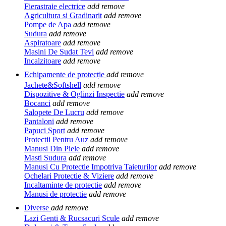
Fierastraie electrice
add
remove
Agricultura si Gradinarit
add
remove
Pompe de Apa
add
remove
Sudura
add
remove
Aspiratoare
add
remove
Masini De Sudat Tevi
add
remove
Incalzitoare
add
remove
Echipamente de protecție
add
remove
Jachete&Softshell
add
remove
Dispozitive & Oglinzi Inspectie
add
remove
Bocanci
add
remove
Salopete De Lucru
add
remove
Pantaloni
add
remove
Papuci Sport
add
remove
Protectii Pentru Auz
add
remove
Manusi Din Piele
add
remove
Masti Sudura
add
remove
Manusi Cu Protectie Impotriva Taieturilor
add
remove
Ochelari Protectie & Viziere
add
remove
Incaltaminte de protectie
add
remove
Manusi de protectie
add
remove
Diverse
add
remove
Lazi Genti & Rucsacuri Scule
add
remove