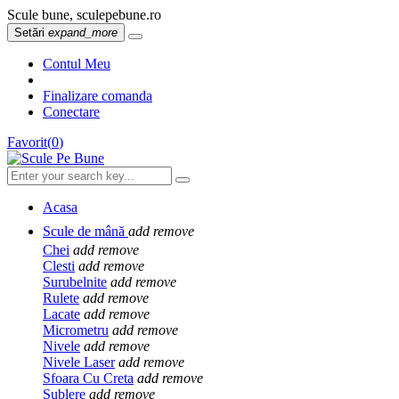
Scule bune, sculepebune.ro
Setări
expand_more
Contul Meu
Finalizare comanda
Conectare
Favorit
(
0
)
Acasa
Scule de mână
add
remove
Chei
add
remove
Clesti
add
remove
Surubelnite
add
remove
Rulete
add
remove
Lacate
add
remove
Micrometru
add
remove
Nivele
add
remove
Nivele Laser
add
remove
Sfoara Cu Creta
add
remove
Sublere
add
remove