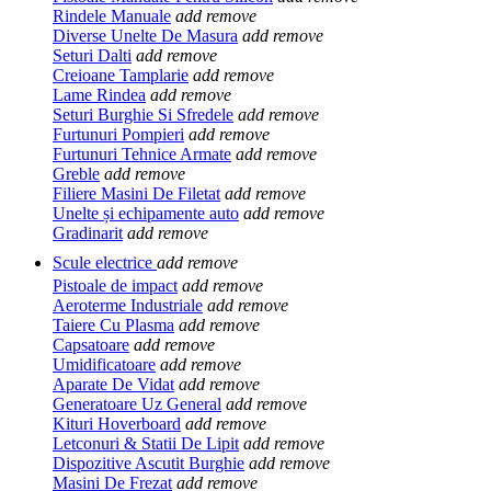
Rindele Manuale
add
remove
Diverse Unelte De Masura
add
remove
Seturi Dalti
add
remove
Creioane Tamplarie
add
remove
Lame Rindea
add
remove
Seturi Burghie Si Sfredele
add
remove
Furtunuri Pompieri
add
remove
Furtunuri Tehnice Armate
add
remove
Greble
add
remove
Filiere Masini De Filetat
add
remove
Unelte și echipamente auto
add
remove
Gradinarit
add
remove
Scule electrice
add
remove
Pistoale de impact
add
remove
Aeroterme Industriale
add
remove
Taiere Cu Plasma
add
remove
Capsatoare
add
remove
Umidificatoare
add
remove
Aparate De Vidat
add
remove
Generatoare Uz General
add
remove
Kituri Hoverboard
add
remove
Letconuri & Statii De Lipit
add
remove
Dispozitive Ascutit Burghie
add
remove
Masini De Frezat
add
remove