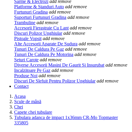
Sarme & Electrozi
add
remove
Platforme & Standuri Auto
add
remove
Furtunuri Gradina
add
remove
Suporturi Furtunuri Gradina
add
remove
Trambuline
add
remove
Accesorii Fierastraie Cu Lant
add
remove
Discuri Polizor Unghiular
add
remove
Pistoale Vopsit
add
remove
Alte Accesorii Aparate De Sudura
add
remove
Tunuri De Caldura Pe Gaz
add
remove
Tunuri De Caldura Pe Motorina
add
remove
Seturi Carote
add
remove
Diverse Accesorii Masini De Gaurit Si Insurubat
add
remove
Incalzitoare Pe Gaz
add
remove
Produse Noi
add
remove
Discuri De Slefuit Pentru Polizor Unghiular
add
remove
Contact
Acasa
Scule de mână
Chei
Capete chei tubulare
Tubulara adanca de impact 1x36mm CR-Mo Topmaster
335805