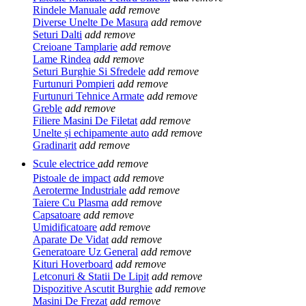
Rindele Manuale
add
remove
Diverse Unelte De Masura
add
remove
Seturi Dalti
add
remove
Creioane Tamplarie
add
remove
Lame Rindea
add
remove
Seturi Burghie Si Sfredele
add
remove
Furtunuri Pompieri
add
remove
Furtunuri Tehnice Armate
add
remove
Greble
add
remove
Filiere Masini De Filetat
add
remove
Unelte și echipamente auto
add
remove
Gradinarit
add
remove
Scule electrice
add
remove
Pistoale de impact
add
remove
Aeroterme Industriale
add
remove
Taiere Cu Plasma
add
remove
Capsatoare
add
remove
Umidificatoare
add
remove
Aparate De Vidat
add
remove
Generatoare Uz General
add
remove
Kituri Hoverboard
add
remove
Letconuri & Statii De Lipit
add
remove
Dispozitive Ascutit Burghie
add
remove
Masini De Frezat
add
remove