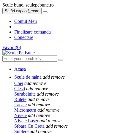
Scule bune, sculepebune.ro
Setări
expand_more
Contul Meu
Finalizare comanda
Conectare
Favorit
(
0
)
Acasa
Scule de mână
add
remove
Chei
add
remove
Clesti
add
remove
Surubelnite
add
remove
Rulete
add
remove
Lacate
add
remove
Micrometru
add
remove
Nivele
add
remove
Nivele Laser
add
remove
Sfoara Cu Creta
add
remove
Sublere
add
remove