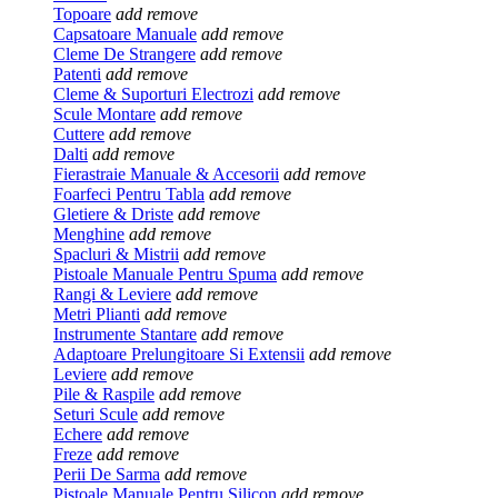
Topoare
add
remove
Capsatoare Manuale
add
remove
Cleme De Strangere
add
remove
Patenti
add
remove
Cleme & Suporturi Electrozi
add
remove
Scule Montare
add
remove
Cuttere
add
remove
Dalti
add
remove
Fierastraie Manuale & Accesorii
add
remove
Foarfeci Pentru Tabla
add
remove
Gletiere & Driste
add
remove
Menghine
add
remove
Spacluri & Mistrii
add
remove
Pistoale Manuale Pentru Spuma
add
remove
Rangi & Leviere
add
remove
Metri Plianti
add
remove
Instrumente Stantare
add
remove
Adaptoare Prelungitoare Si Extensii
add
remove
Leviere
add
remove
Pile & Raspile
add
remove
Seturi Scule
add
remove
Echere
add
remove
Freze
add
remove
Perii De Sarma
add
remove
Pistoale Manuale Pentru Silicon
add
remove