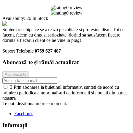
0 review
0 review
Availability:
26 In Stock
Suntem o echipa ce se axeaza pe calitate si profesionalism. Tot ce
facem, facem cu drag si seriozitate, dorind sa satisfacem fiecare
dorinta a fiecarui client ce ne vine in prag!
Suport Telefonic
0759 627 487
Abonează-te și rămâi actualizat

Prin abonarea la buletinul informativ, sunteti de acord cu
primirea periodica a unor mail-uri cu informatii si noutati din partea
noastra
Te poti dezabona in orice moment.
Facebook
Informații