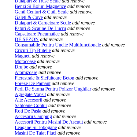
Dulapuri & Truse Scule
add
remove
Benzi Si Boluri Magnetice
add
remove
Genti Centuri & Cutii Scule
add
remove
Galeti & Cuve
add
remove
Dulapuri & Carucioare Scule
add
remove
Paturi & Scaune De Lucru
add
remove
Capsatoare Pneumatice
add
remove
DE SEZON
add
remove
Consumabile Pentru Unelte Multifunctionale
add
remove
Cricuri Tip Butelie
add
remove
Magneti
add
remove
Motocoase
add
remove
Drujbe
add
remove
Atomizoare
add
remove
Fierastraie & Slefuitoare Beton
add
remove
Foreze De Pamant
add
remove
Perii De Sarma Pentru Polizor Unghilar
add
remove
Agregate Vopsit
add
remove
Alte Accesorii
add
remove
Sabloane Contur
add
remove
Roti De Pasla
add
remove
Accesorii Camping
add
remove
Accesorii Pentru Masini De Ascutit
add
remove
Leagane Si Tobogane
add
remove
Masini De Taiat Placi
add
remove