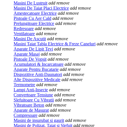
Masini De Lustruit
add
remove
Masini De Taiat Placi Electrice
add
remove
Amestecatoare Electrice
add
remove
Pistoale Cu Aer Cald
add
remove
Prelungitoare Electrice
add
remove
Redresoare
add
remove
Ventilatoare
add
remove
Masini De Ascutit
add
remove
Masini Taiat Tabla Electrice & Freze Caneluri
add
remove
Aparate De Lipit Tevi
add
remove
Aparate Masaj
add
remove
Pistoale De Vopsit
add
remove
Acumulatori & Incarcatoare
add
remove
Aparate Pentru Bucatarie
add
remove
Dispozitive Anti-Daunatori
add
remove
Alte Dispozitive Medicale
add
remove
Termometre
add
remove
Lampi Anti-Insecte
add
remove
Convertoare Tensiune
add
remove
Slefuitoare Cu Vibratii
add
remove
Vibratoare Beton
add
remove
Aparate de Masurat
add
remove
Compresoare
add
remove
Masini de insurubat si gaurit
add
remove
Masini de Polizat, Taiat si Slefuit
add
remove