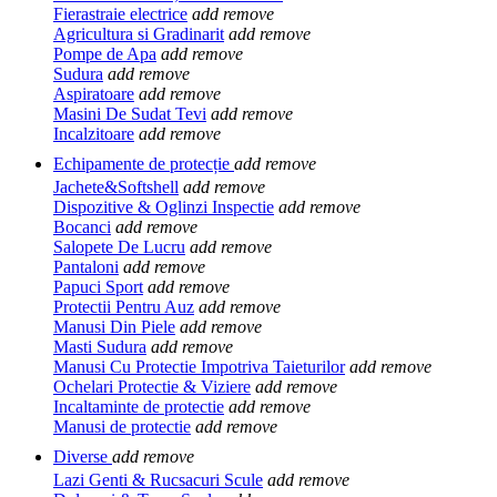
Fierastraie electrice
add
remove
Agricultura si Gradinarit
add
remove
Pompe de Apa
add
remove
Sudura
add
remove
Aspiratoare
add
remove
Masini De Sudat Tevi
add
remove
Incalzitoare
add
remove
Echipamente de protecție
add
remove
Jachete&Softshell
add
remove
Dispozitive & Oglinzi Inspectie
add
remove
Bocanci
add
remove
Salopete De Lucru
add
remove
Pantaloni
add
remove
Papuci Sport
add
remove
Protectii Pentru Auz
add
remove
Manusi Din Piele
add
remove
Masti Sudura
add
remove
Manusi Cu Protectie Impotriva Taieturilor
add
remove
Ochelari Protectie & Viziere
add
remove
Incaltaminte de protectie
add
remove
Manusi de protectie
add
remove
Diverse
add
remove
Lazi Genti & Rucsacuri Scule
add
remove