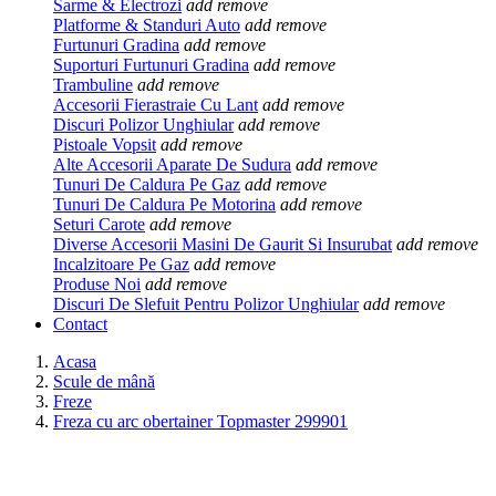
Sarme & Electrozi
add
remove
Platforme & Standuri Auto
add
remove
Furtunuri Gradina
add
remove
Suporturi Furtunuri Gradina
add
remove
Trambuline
add
remove
Accesorii Fierastraie Cu Lant
add
remove
Discuri Polizor Unghiular
add
remove
Pistoale Vopsit
add
remove
Alte Accesorii Aparate De Sudura
add
remove
Tunuri De Caldura Pe Gaz
add
remove
Tunuri De Caldura Pe Motorina
add
remove
Seturi Carote
add
remove
Diverse Accesorii Masini De Gaurit Si Insurubat
add
remove
Incalzitoare Pe Gaz
add
remove
Produse Noi
add
remove
Discuri De Slefuit Pentru Polizor Unghiular
add
remove
Contact
Acasa
Scule de mână
Freze
Freza cu arc obertainer Topmaster 299901