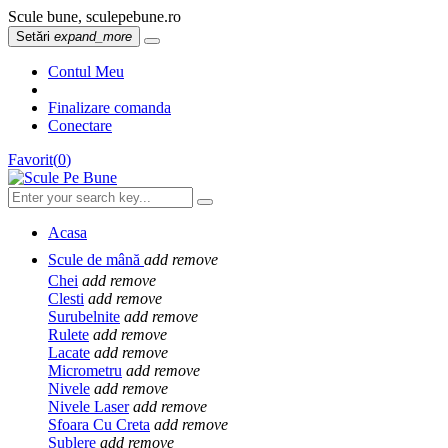
Scule bune, sculepebune.ro
Setări
expand_more
Contul Meu
Finalizare comanda
Conectare
Favorit
(
0
)
Acasa
Scule de mână
add
remove
Chei
add
remove
Clesti
add
remove
Surubelnite
add
remove
Rulete
add
remove
Lacate
add
remove
Micrometru
add
remove
Nivele
add
remove
Nivele Laser
add
remove
Sfoara Cu Creta
add
remove
Sublere
add
remove