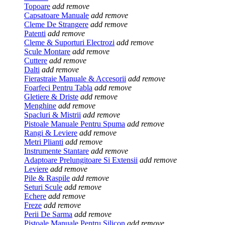
Topoare
add
remove
Capsatoare Manuale
add
remove
Cleme De Strangere
add
remove
Patenti
add
remove
Cleme & Suporturi Electrozi
add
remove
Scule Montare
add
remove
Cuttere
add
remove
Dalti
add
remove
Fierastraie Manuale & Accesorii
add
remove
Foarfeci Pentru Tabla
add
remove
Gletiere & Driste
add
remove
Menghine
add
remove
Spacluri & Mistrii
add
remove
Pistoale Manuale Pentru Spuma
add
remove
Rangi & Leviere
add
remove
Metri Plianti
add
remove
Instrumente Stantare
add
remove
Adaptoare Prelungitoare Si Extensii
add
remove
Leviere
add
remove
Pile & Raspile
add
remove
Seturi Scule
add
remove
Echere
add
remove
Freze
add
remove
Perii De Sarma
add
remove
Pistoale Manuale Pentru Silicon
add
remove