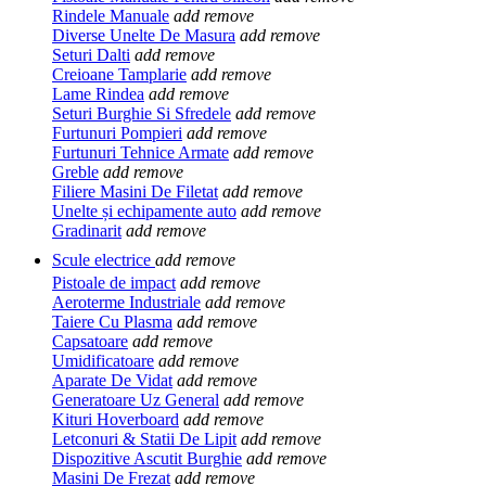
Rindele Manuale
add
remove
Diverse Unelte De Masura
add
remove
Seturi Dalti
add
remove
Creioane Tamplarie
add
remove
Lame Rindea
add
remove
Seturi Burghie Si Sfredele
add
remove
Furtunuri Pompieri
add
remove
Furtunuri Tehnice Armate
add
remove
Greble
add
remove
Filiere Masini De Filetat
add
remove
Unelte și echipamente auto
add
remove
Gradinarit
add
remove
Scule electrice
add
remove
Pistoale de impact
add
remove
Aeroterme Industriale
add
remove
Taiere Cu Plasma
add
remove
Capsatoare
add
remove
Umidificatoare
add
remove
Aparate De Vidat
add
remove
Generatoare Uz General
add
remove
Kituri Hoverboard
add
remove
Letconuri & Statii De Lipit
add
remove
Dispozitive Ascutit Burghie
add
remove
Masini De Frezat
add
remove