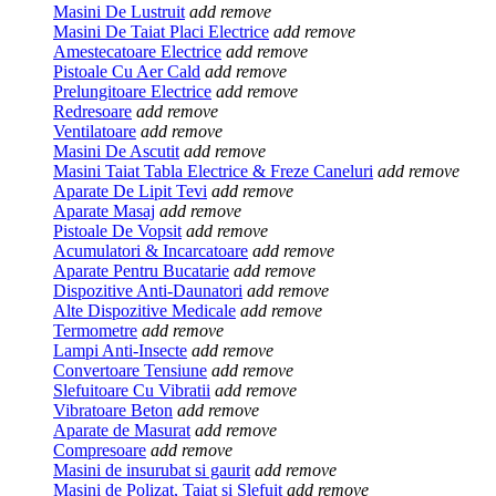
Masini De Lustruit
add
remove
Masini De Taiat Placi Electrice
add
remove
Amestecatoare Electrice
add
remove
Pistoale Cu Aer Cald
add
remove
Prelungitoare Electrice
add
remove
Redresoare
add
remove
Ventilatoare
add
remove
Masini De Ascutit
add
remove
Masini Taiat Tabla Electrice & Freze Caneluri
add
remove
Aparate De Lipit Tevi
add
remove
Aparate Masaj
add
remove
Pistoale De Vopsit
add
remove
Acumulatori & Incarcatoare
add
remove
Aparate Pentru Bucatarie
add
remove
Dispozitive Anti-Daunatori
add
remove
Alte Dispozitive Medicale
add
remove
Termometre
add
remove
Lampi Anti-Insecte
add
remove
Convertoare Tensiune
add
remove
Slefuitoare Cu Vibratii
add
remove
Vibratoare Beton
add
remove
Aparate de Masurat
add
remove
Compresoare
add
remove
Masini de insurubat si gaurit
add
remove
Masini de Polizat, Taiat si Slefuit
add
remove