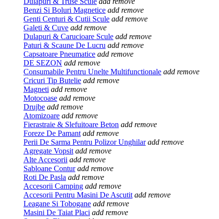
Dulapuri & Truse Scule
add
remove
Benzi Si Boluri Magnetice
add
remove
Genti Centuri & Cutii Scule
add
remove
Galeti & Cuve
add
remove
Dulapuri & Carucioare Scule
add
remove
Paturi & Scaune De Lucru
add
remove
Capsatoare Pneumatice
add
remove
DE SEZON
add
remove
Consumabile Pentru Unelte Multifunctionale
add
remove
Cricuri Tip Butelie
add
remove
Magneti
add
remove
Motocoase
add
remove
Drujbe
add
remove
Atomizoare
add
remove
Fierastraie & Slefuitoare Beton
add
remove
Foreze De Pamant
add
remove
Perii De Sarma Pentru Polizor Unghilar
add
remove
Agregate Vopsit
add
remove
Alte Accesorii
add
remove
Sabloane Contur
add
remove
Roti De Pasla
add
remove
Accesorii Camping
add
remove
Accesorii Pentru Masini De Ascutit
add
remove
Leagane Si Tobogane
add
remove
Masini De Taiat Placi
add
remove