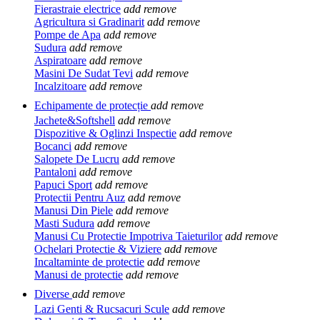
Fierastraie electrice
add
remove
Agricultura si Gradinarit
add
remove
Pompe de Apa
add
remove
Sudura
add
remove
Aspiratoare
add
remove
Masini De Sudat Tevi
add
remove
Incalzitoare
add
remove
Echipamente de protecție
add
remove
Jachete&Softshell
add
remove
Dispozitive & Oglinzi Inspectie
add
remove
Bocanci
add
remove
Salopete De Lucru
add
remove
Pantaloni
add
remove
Papuci Sport
add
remove
Protectii Pentru Auz
add
remove
Manusi Din Piele
add
remove
Masti Sudura
add
remove
Manusi Cu Protectie Impotriva Taieturilor
add
remove
Ochelari Protectie & Viziere
add
remove
Incaltaminte de protectie
add
remove
Manusi de protectie
add
remove
Diverse
add
remove
Lazi Genti & Rucsacuri Scule
add
remove