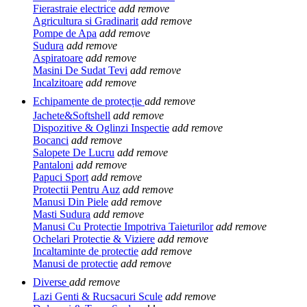
Fierastraie electrice
add
remove
Agricultura si Gradinarit
add
remove
Pompe de Apa
add
remove
Sudura
add
remove
Aspiratoare
add
remove
Masini De Sudat Tevi
add
remove
Incalzitoare
add
remove
Echipamente de protecție
add
remove
Jachete&Softshell
add
remove
Dispozitive & Oglinzi Inspectie
add
remove
Bocanci
add
remove
Salopete De Lucru
add
remove
Pantaloni
add
remove
Papuci Sport
add
remove
Protectii Pentru Auz
add
remove
Manusi Din Piele
add
remove
Masti Sudura
add
remove
Manusi Cu Protectie Impotriva Taieturilor
add
remove
Ochelari Protectie & Viziere
add
remove
Incaltaminte de protectie
add
remove
Manusi de protectie
add
remove
Diverse
add
remove
Lazi Genti & Rucsacuri Scule
add
remove