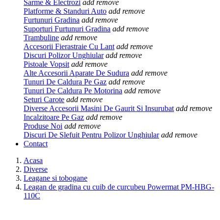
Sarme & Electrozi
add
remove
Platforme & Standuri Auto
add
remove
Furtunuri Gradina
add
remove
Suporturi Furtunuri Gradina
add
remove
Trambuline
add
remove
Accesorii Fierastraie Cu Lant
add
remove
Discuri Polizor Unghiular
add
remove
Pistoale Vopsit
add
remove
Alte Accesorii Aparate De Sudura
add
remove
Tunuri De Caldura Pe Gaz
add
remove
Tunuri De Caldura Pe Motorina
add
remove
Seturi Carote
add
remove
Diverse Accesorii Masini De Gaurit Si Insurubat
add
remove
Incalzitoare Pe Gaz
add
remove
Produse Noi
add
remove
Discuri De Slefuit Pentru Polizor Unghiular
add
remove
Contact
Acasa
Diverse
Leagane si tobogane
Leagan de gradina cu cuib de curcubeu Powermat PM-HBG-
110C