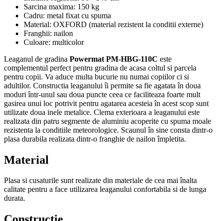
Sarcina maxima: 150 kg
Cadru: metal fixat cu spuma
Material: OXFORD (material rezistent la conditii externe)
Franghii: nailon
Culoare: multicolor
Leaganul de gradina
Powermat PM-HBG-110C
este
complementul perfect pentru gradina de acasa coltul si parcela
pentru copii. Va aduce multa bucurie nu numai copiilor ci si
adultilor. Constructia leaganului îi permite sa fie agatata în doua
moduri într-unul sau doua puncte ceea ce faciliteaza foarte mult
gasirea unui loc potrivit pentru agatarea acesteia în acest scop sunt
utilizate doua inele metalice. Clema exterioara a leaganului este
realizata din patru segmente de aluminiu acoperite cu spuma moale
rezistenta la conditiile meteorologice. Scaunul în sine consta dintr-o
plasa durabila realizata dintr-o franghie de nailon împletita.
Material
Plasa si cusaturile sunt realizate din materiale de cea mai înalta
calitate pentru a face utilizarea leaganului confortabila si de lunga
durata.
Constructie