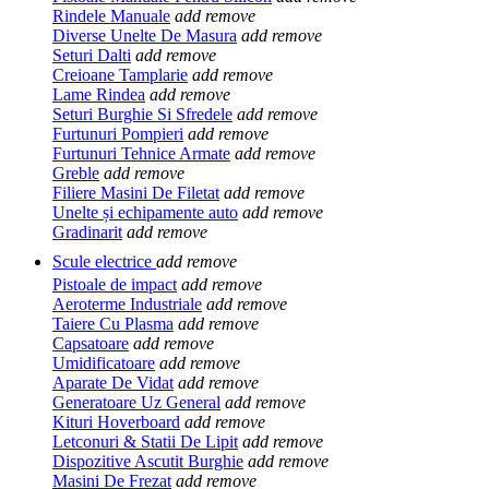
Rindele Manuale
add
remove
Diverse Unelte De Masura
add
remove
Seturi Dalti
add
remove
Creioane Tamplarie
add
remove
Lame Rindea
add
remove
Seturi Burghie Si Sfredele
add
remove
Furtunuri Pompieri
add
remove
Furtunuri Tehnice Armate
add
remove
Greble
add
remove
Filiere Masini De Filetat
add
remove
Unelte și echipamente auto
add
remove
Gradinarit
add
remove
Scule electrice
add
remove
Pistoale de impact
add
remove
Aeroterme Industriale
add
remove
Taiere Cu Plasma
add
remove
Capsatoare
add
remove
Umidificatoare
add
remove
Aparate De Vidat
add
remove
Generatoare Uz General
add
remove
Kituri Hoverboard
add
remove
Letconuri & Statii De Lipit
add
remove
Dispozitive Ascutit Burghie
add
remove
Masini De Frezat
add
remove