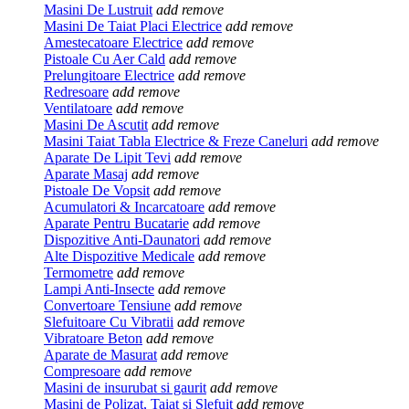
Masini De Lustruit
add
remove
Masini De Taiat Placi Electrice
add
remove
Amestecatoare Electrice
add
remove
Pistoale Cu Aer Cald
add
remove
Prelungitoare Electrice
add
remove
Redresoare
add
remove
Ventilatoare
add
remove
Masini De Ascutit
add
remove
Masini Taiat Tabla Electrice & Freze Caneluri
add
remove
Aparate De Lipit Tevi
add
remove
Aparate Masaj
add
remove
Pistoale De Vopsit
add
remove
Acumulatori & Incarcatoare
add
remove
Aparate Pentru Bucatarie
add
remove
Dispozitive Anti-Daunatori
add
remove
Alte Dispozitive Medicale
add
remove
Termometre
add
remove
Lampi Anti-Insecte
add
remove
Convertoare Tensiune
add
remove
Slefuitoare Cu Vibratii
add
remove
Vibratoare Beton
add
remove
Aparate de Masurat
add
remove
Compresoare
add
remove
Masini de insurubat si gaurit
add
remove
Masini de Polizat, Taiat si Slefuit
add
remove