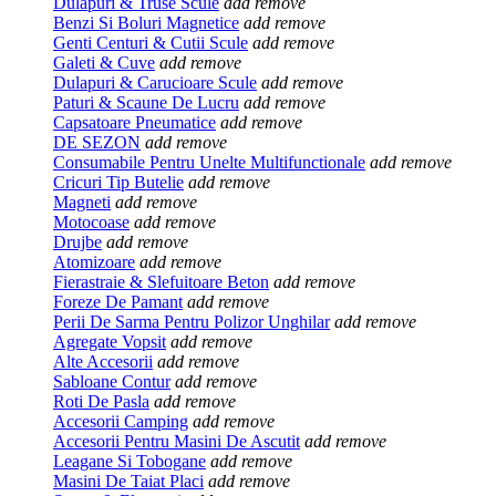
Dulapuri & Truse Scule
add
remove
Benzi Si Boluri Magnetice
add
remove
Genti Centuri & Cutii Scule
add
remove
Galeti & Cuve
add
remove
Dulapuri & Carucioare Scule
add
remove
Paturi & Scaune De Lucru
add
remove
Capsatoare Pneumatice
add
remove
DE SEZON
add
remove
Consumabile Pentru Unelte Multifunctionale
add
remove
Cricuri Tip Butelie
add
remove
Magneti
add
remove
Motocoase
add
remove
Drujbe
add
remove
Atomizoare
add
remove
Fierastraie & Slefuitoare Beton
add
remove
Foreze De Pamant
add
remove
Perii De Sarma Pentru Polizor Unghilar
add
remove
Agregate Vopsit
add
remove
Alte Accesorii
add
remove
Sabloane Contur
add
remove
Roti De Pasla
add
remove
Accesorii Camping
add
remove
Accesorii Pentru Masini De Ascutit
add
remove
Leagane Si Tobogane
add
remove
Masini De Taiat Placi
add
remove