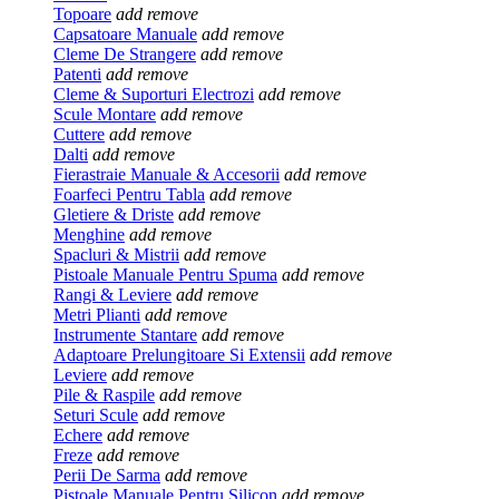
Topoare
add
remove
Capsatoare Manuale
add
remove
Cleme De Strangere
add
remove
Patenti
add
remove
Cleme & Suporturi Electrozi
add
remove
Scule Montare
add
remove
Cuttere
add
remove
Dalti
add
remove
Fierastraie Manuale & Accesorii
add
remove
Foarfeci Pentru Tabla
add
remove
Gletiere & Driste
add
remove
Menghine
add
remove
Spacluri & Mistrii
add
remove
Pistoale Manuale Pentru Spuma
add
remove
Rangi & Leviere
add
remove
Metri Plianti
add
remove
Instrumente Stantare
add
remove
Adaptoare Prelungitoare Si Extensii
add
remove
Leviere
add
remove
Pile & Raspile
add
remove
Seturi Scule
add
remove
Echere
add
remove
Freze
add
remove
Perii De Sarma
add
remove
Pistoale Manuale Pentru Silicon
add
remove