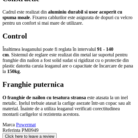
Cadrul este realizat din
aluminiu durabil si usor acoperit cu
spuma moale
. Fixarea cablurilor este asigurata de dopuri cu velcro
pentru un confort si mai mare de utilizare.
Control
Înaltimea leaganului poate fi reglata în intervalul
91 - 140
cm
. Sistemul de reglare este realizat din metal iar suportul pentru
franghie din nailon a fost solid sudat si rigidizat cu o protectie din
plastic datorita caruia leaganul are o capacitate de încarcare de pana
la
150kg
.
Franghie puternica
O franghie de nailon cu tesatura stransa
este atasata la un inel
metalic. Inelul trebuie atasat la carlige asezate într-un copac sau alt
material. Înainte de a utiliza leaganul verificati corectitudinea
montarii carligelor si rezistenta acestora.
Marca
Powermat
Referinta
PM0949
Click here to leave a review