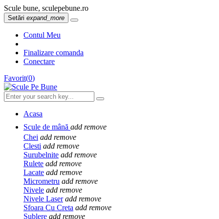
Scule bune, sculepebune.ro
Setări
expand_more
Contul Meu
Finalizare comanda
Conectare
Favorit
(
0
)
Acasa
Scule de mână
add
remove
Chei
add
remove
Clesti
add
remove
Surubelnite
add
remove
Rulete
add
remove
Lacate
add
remove
Micrometru
add
remove
Nivele
add
remove
Nivele Laser
add
remove
Sfoara Cu Creta
add
remove
Sublere
add
remove