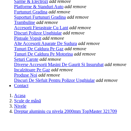
Sarme & Electrozi
add
remove
Platforme & Standuri Auto
add
remove
Furtunuri Gradina
add
remove
Suporturi Furtunuri Gradina
add
remove
Trambuline
add
remove
Accesorii Fierastraie Cu Lant
add
remove
Discuri Polizor Unghiular
add
remove
Pistoale Vopsit
add
remove
Alte Accesorii Aparate De Sudura
add
remove
Tunuri De Caldura Pe Gaz
add
remove
Tunuri De Caldura Pe Motorina
add
remove
Seturi Carote
add
remove
Diverse Accesorii Masini De Gaurit Si Insurubat
add
remove
Incalzitoare Pe Gaz
add
remove
Produse Noi
add
remove
Discuri De Slefuit Pentru Polizor Unghiular
add
remove
Contact
Acasa
Scule de mână
Nivele
Dreptar aluminiu cu nivela 2000mm TopMaster 321709