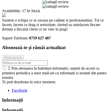
0 review
0 review
Availability:
17 In Stock
Suntem o echipa ce se axeaza pe calitate si profesionalism. Tot ce
facem, facem cu drag si seriozitate, dorind sa satisfacem fiecare
dorinta a fiecarui client ce ne vine in prag!
Suport Telefonic
0759 627 487
Abonează-te și rămâi actualizat

Prin abonarea la buletinul informativ, sunteti de acord cu
primirea periodica a unor mail-uri cu informatii si noutati din partea
noastra
Te poti dezabona in orice moment.
Facebook
Informații
Informații