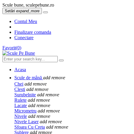
Scule bune, sculepebune.ro
Setări
expand_more
Contul Meu
Finalizare comanda
Conectare
Favorit
(
0
)
Acasa
Scule de mână
add
remove
Chei
add
remove
Clesti
add
remove
Surubelnite
add
remove
Rulete
add
remove
Lacate
add
remove
Micrometru
add
remove
Nivele
add
remove
Nivele Laser
add
remove
Sfoara Cu Creta
add
remove
Sublere
add
remove