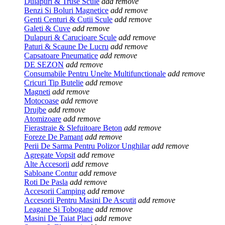
Dulapuri & Truse Scule
add
remove
Benzi Si Boluri Magnetice
add
remove
Genti Centuri & Cutii Scule
add
remove
Galeti & Cuve
add
remove
Dulapuri & Carucioare Scule
add
remove
Paturi & Scaune De Lucru
add
remove
Capsatoare Pneumatice
add
remove
DE SEZON
add
remove
Consumabile Pentru Unelte Multifunctionale
add
remove
Cricuri Tip Butelie
add
remove
Magneti
add
remove
Motocoase
add
remove
Drujbe
add
remove
Atomizoare
add
remove
Fierastraie & Slefuitoare Beton
add
remove
Foreze De Pamant
add
remove
Perii De Sarma Pentru Polizor Unghilar
add
remove
Agregate Vopsit
add
remove
Alte Accesorii
add
remove
Sabloane Contur
add
remove
Roti De Pasla
add
remove
Accesorii Camping
add
remove
Accesorii Pentru Masini De Ascutit
add
remove
Leagane Si Tobogane
add
remove
Masini De Taiat Placi
add
remove