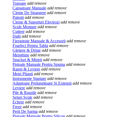
Topoare
add
remove
Capsatoare Manuale
add
remove
Cleme De Strangere
add
remove
Patenti
add
remove
Cleme & Suporturi Electrozi
add
remove
Scule Montare
add
remove
Cuttere
add
remove
Dalti
add
remove
Fierastraie Manuale & Accesorii
add
remove
Foarfeci Pentru Tabla
add
remove
Gletiere & Driste
add
remove
Menghine
add
remove
Spacluri & Mistrii
add
remove
Pistoale Manuale Pentru Spuma
add
remove
Rangi & Leviere
add
remove
Metri Plianti
add
remove
Instrumente Stantare
add
remove
Adaptoare Prelungitoare Si Extensii
add
remove
Leviere
add
remove
Pile & Raspile
add
remove
Seturi Scule
add
remove
Echere
add
remove
Freze
add
remove
Perii De Sarma
add
remove
Pistoale Manuale Pentru Silicon
add
remove