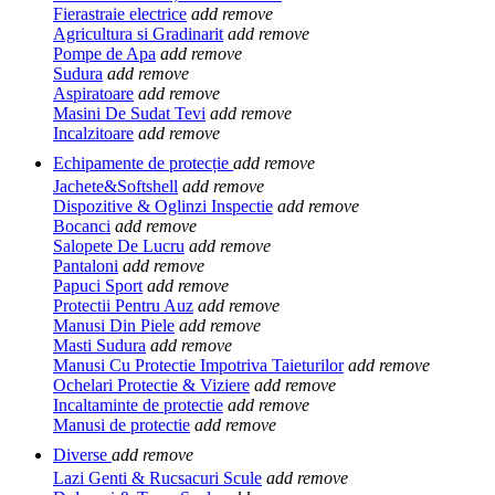
Fierastraie electrice
add
remove
Agricultura si Gradinarit
add
remove
Pompe de Apa
add
remove
Sudura
add
remove
Aspiratoare
add
remove
Masini De Sudat Tevi
add
remove
Incalzitoare
add
remove
Echipamente de protecție
add
remove
Jachete&Softshell
add
remove
Dispozitive & Oglinzi Inspectie
add
remove
Bocanci
add
remove
Salopete De Lucru
add
remove
Pantaloni
add
remove
Papuci Sport
add
remove
Protectii Pentru Auz
add
remove
Manusi Din Piele
add
remove
Masti Sudura
add
remove
Manusi Cu Protectie Impotriva Taieturilor
add
remove
Ochelari Protectie & Viziere
add
remove
Incaltaminte de protectie
add
remove
Manusi de protectie
add
remove
Diverse
add
remove
Lazi Genti & Rucsacuri Scule
add
remove