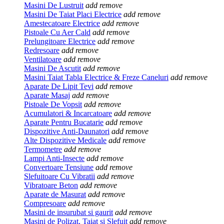
Masini De Lustruit
add
remove
Masini De Taiat Placi Electrice
add
remove
Amestecatoare Electrice
add
remove
Pistoale Cu Aer Cald
add
remove
Prelungitoare Electrice
add
remove
Redresoare
add
remove
Ventilatoare
add
remove
Masini De Ascutit
add
remove
Masini Taiat Tabla Electrice & Freze Caneluri
add
remove
Aparate De Lipit Tevi
add
remove
Aparate Masaj
add
remove
Pistoale De Vopsit
add
remove
Acumulatori & Incarcatoare
add
remove
Aparate Pentru Bucatarie
add
remove
Dispozitive Anti-Daunatori
add
remove
Alte Dispozitive Medicale
add
remove
Termometre
add
remove
Lampi Anti-Insecte
add
remove
Convertoare Tensiune
add
remove
Slefuitoare Cu Vibratii
add
remove
Vibratoare Beton
add
remove
Aparate de Masurat
add
remove
Compresoare
add
remove
Masini de insurubat si gaurit
add
remove
Masini de Polizat, Taiat si Slefuit
add
remove