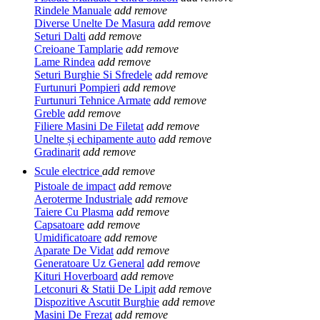
Rindele Manuale
add
remove
Diverse Unelte De Masura
add
remove
Seturi Dalti
add
remove
Creioane Tamplarie
add
remove
Lame Rindea
add
remove
Seturi Burghie Si Sfredele
add
remove
Furtunuri Pompieri
add
remove
Furtunuri Tehnice Armate
add
remove
Greble
add
remove
Filiere Masini De Filetat
add
remove
Unelte și echipamente auto
add
remove
Gradinarit
add
remove
Scule electrice
add
remove
Pistoale de impact
add
remove
Aeroterme Industriale
add
remove
Taiere Cu Plasma
add
remove
Capsatoare
add
remove
Umidificatoare
add
remove
Aparate De Vidat
add
remove
Generatoare Uz General
add
remove
Kituri Hoverboard
add
remove
Letconuri & Statii De Lipit
add
remove
Dispozitive Ascutit Burghie
add
remove
Masini De Frezat
add
remove