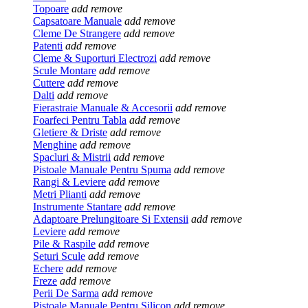
Topoare
add
remove
Capsatoare Manuale
add
remove
Cleme De Strangere
add
remove
Patenti
add
remove
Cleme & Suporturi Electrozi
add
remove
Scule Montare
add
remove
Cuttere
add
remove
Dalti
add
remove
Fierastraie Manuale & Accesorii
add
remove
Foarfeci Pentru Tabla
add
remove
Gletiere & Driste
add
remove
Menghine
add
remove
Spacluri & Mistrii
add
remove
Pistoale Manuale Pentru Spuma
add
remove
Rangi & Leviere
add
remove
Metri Plianti
add
remove
Instrumente Stantare
add
remove
Adaptoare Prelungitoare Si Extensii
add
remove
Leviere
add
remove
Pile & Raspile
add
remove
Seturi Scule
add
remove
Echere
add
remove
Freze
add
remove
Perii De Sarma
add
remove
Pistoale Manuale Pentru Silicon
add
remove