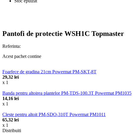
Stoc epuizat
Pantofi de protectie WSH1C Topmaster
Referinta:
Acest pachet contine
Foarfece de gradina 21cm Powermat PM-SKT-8T
29,32 lei
x 1
Banda pentru altoirea plantelor PM-TDS-100.3T Powermat PM1035
14,16 lei
x 1
Cleste pentru altoit PM-SDO-310T Powermat PM1011
65,32 lei
x 1
Distribuiti