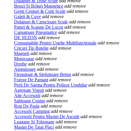
Dulapuri & Truse Scule
add
remove
Benzi Si Boluri Magnetice
add
remove
Genti Centuri & Cutii Scule
add
remove
Galeti & Cuve
add
remove
Dulapuri & Carucioare Scule
add
remove
Paturi & Scaune De Lucru
add
remove
Capsatoare Pneumatice
add
remove
DE SEZON
add
remove
Consumabile Pentru Unelte Multifunctionale
add
remove
Cricuri Tip Butelie
add
remove
Magneti
add
remove
Motocoase
add
remove
Drujbe
add
remove
Atomizoare
add
remove
Fierastraie & Slefuitoare Beton
add
remove
Foreze De Pamant
add
remove
Perii De Sarma Pentru Polizor Unghilar
add
remove
Agregate Vopsit
add
remove
Alte Accesorii
add
remove
Sabloane Contur
add
remove
Roti De Pasla
add
remove
Accesorii Camping
add
remove
Accesorii Pentru Masini De Ascutit
add
remove
Leagane Si Tobogane
add
remove
Masini De Taiat Placi
add
remove