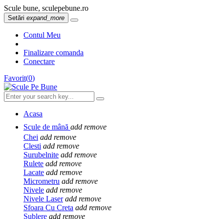
Scule bune, sculepebune.ro
Setări
expand_more
Contul Meu
Finalizare comanda
Conectare
Favorit
(
0
)
Acasa
Scule de mână
add
remove
Chei
add
remove
Clesti
add
remove
Surubelnite
add
remove
Rulete
add
remove
Lacate
add
remove
Micrometru
add
remove
Nivele
add
remove
Nivele Laser
add
remove
Sfoara Cu Creta
add
remove
Sublere
add
remove