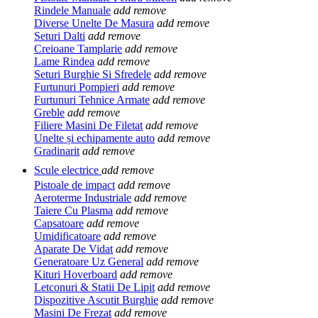
Rindele Manuale
add
remove
Diverse Unelte De Masura
add
remove
Seturi Dalti
add
remove
Creioane Tamplarie
add
remove
Lame Rindea
add
remove
Seturi Burghie Si Sfredele
add
remove
Furtunuri Pompieri
add
remove
Furtunuri Tehnice Armate
add
remove
Greble
add
remove
Filiere Masini De Filetat
add
remove
Unelte și echipamente auto
add
remove
Gradinarit
add
remove
Scule electrice
add
remove
Pistoale de impact
add
remove
Aeroterme Industriale
add
remove
Taiere Cu Plasma
add
remove
Capsatoare
add
remove
Umidificatoare
add
remove
Aparate De Vidat
add
remove
Generatoare Uz General
add
remove
Kituri Hoverboard
add
remove
Letconuri & Statii De Lipit
add
remove
Dispozitive Ascutit Burghie
add
remove
Masini De Frezat
add
remove