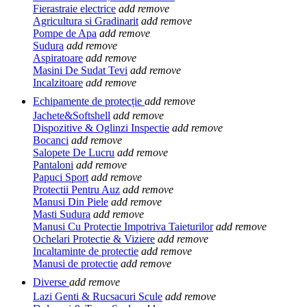
Fierastraie electrice
add
remove
Agricultura si Gradinarit
add
remove
Pompe de Apa
add
remove
Sudura
add
remove
Aspiratoare
add
remove
Masini De Sudat Tevi
add
remove
Incalzitoare
add
remove
Echipamente de protecție
add
remove
Jachete&Softshell
add
remove
Dispozitive & Oglinzi Inspectie
add
remove
Bocanci
add
remove
Salopete De Lucru
add
remove
Pantaloni
add
remove
Papuci Sport
add
remove
Protectii Pentru Auz
add
remove
Manusi Din Piele
add
remove
Masti Sudura
add
remove
Manusi Cu Protectie Impotriva Taieturilor
add
remove
Ochelari Protectie & Viziere
add
remove
Incaltaminte de protectie
add
remove
Manusi de protectie
add
remove
Diverse
add
remove
Lazi Genti & Rucsacuri Scule
add
remove