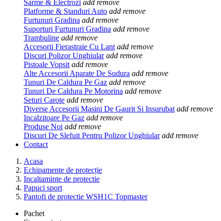
Sarme & Electrozi
add
remove
Platforme & Standuri Auto
add
remove
Furtunuri Gradina
add
remove
Suporturi Furtunuri Gradina
add
remove
Trambuline
add
remove
Accesorii Fierastraie Cu Lant
add
remove
Discuri Polizor Unghiular
add
remove
Pistoale Vopsit
add
remove
Alte Accesorii Aparate De Sudura
add
remove
Tunuri De Caldura Pe Gaz
add
remove
Tunuri De Caldura Pe Motorina
add
remove
Seturi Carote
add
remove
Diverse Accesorii Masini De Gaurit Si Insurubat
add
remove
Incalzitoare Pe Gaz
add
remove
Produse Noi
add
remove
Discuri De Slefuit Pentru Polizor Unghiular
add
remove
Contact
Acasa
Echipamente de protecție
Incaltaminte de protectie
Papuci sport
Pantofi de protectie WSH1C Topmaster
Pachet