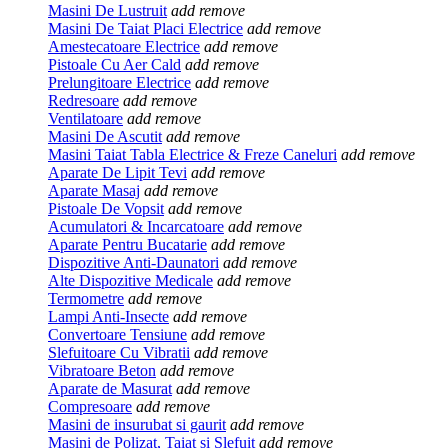
Masini De Lustruit
add
remove
Masini De Taiat Placi Electrice
add
remove
Amestecatoare Electrice
add
remove
Pistoale Cu Aer Cald
add
remove
Prelungitoare Electrice
add
remove
Redresoare
add
remove
Ventilatoare
add
remove
Masini De Ascutit
add
remove
Masini Taiat Tabla Electrice & Freze Caneluri
add
remove
Aparate De Lipit Tevi
add
remove
Aparate Masaj
add
remove
Pistoale De Vopsit
add
remove
Acumulatori & Incarcatoare
add
remove
Aparate Pentru Bucatarie
add
remove
Dispozitive Anti-Daunatori
add
remove
Alte Dispozitive Medicale
add
remove
Termometre
add
remove
Lampi Anti-Insecte
add
remove
Convertoare Tensiune
add
remove
Slefuitoare Cu Vibratii
add
remove
Vibratoare Beton
add
remove
Aparate de Masurat
add
remove
Compresoare
add
remove
Masini de insurubat si gaurit
add
remove
Masini de Polizat, Taiat si Slefuit
add
remove