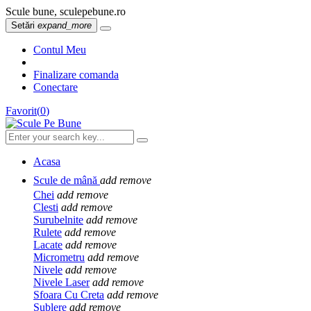
Scule bune, sculepebune.ro
Setări
expand_more
Contul Meu
Finalizare comanda
Conectare
Favorit
(
0
)
Acasa
Scule de mână
add
remove
Chei
add
remove
Clesti
add
remove
Surubelnite
add
remove
Rulete
add
remove
Lacate
add
remove
Micrometru
add
remove
Nivele
add
remove
Nivele Laser
add
remove
Sfoara Cu Creta
add
remove
Sublere
add
remove