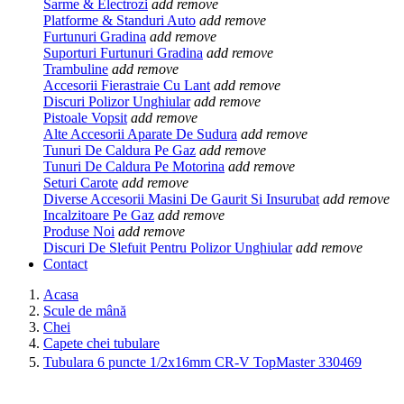
Sarme & Electrozi
add
remove
Platforme & Standuri Auto
add
remove
Furtunuri Gradina
add
remove
Suporturi Furtunuri Gradina
add
remove
Trambuline
add
remove
Accesorii Fierastraie Cu Lant
add
remove
Discuri Polizor Unghiular
add
remove
Pistoale Vopsit
add
remove
Alte Accesorii Aparate De Sudura
add
remove
Tunuri De Caldura Pe Gaz
add
remove
Tunuri De Caldura Pe Motorina
add
remove
Seturi Carote
add
remove
Diverse Accesorii Masini De Gaurit Si Insurubat
add
remove
Incalzitoare Pe Gaz
add
remove
Produse Noi
add
remove
Discuri De Slefuit Pentru Polizor Unghiular
add
remove
Contact
Acasa
Scule de mână
Chei
Capete chei tubulare
Tubulara 6 puncte 1/2x16mm CR-V TopMaster 330469