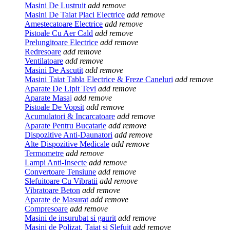
Masini De Lustruit
add
remove
Masini De Taiat Placi Electrice
add
remove
Amestecatoare Electrice
add
remove
Pistoale Cu Aer Cald
add
remove
Prelungitoare Electrice
add
remove
Redresoare
add
remove
Ventilatoare
add
remove
Masini De Ascutit
add
remove
Masini Taiat Tabla Electrice & Freze Caneluri
add
remove
Aparate De Lipit Tevi
add
remove
Aparate Masaj
add
remove
Pistoale De Vopsit
add
remove
Acumulatori & Incarcatoare
add
remove
Aparate Pentru Bucatarie
add
remove
Dispozitive Anti-Daunatori
add
remove
Alte Dispozitive Medicale
add
remove
Termometre
add
remove
Lampi Anti-Insecte
add
remove
Convertoare Tensiune
add
remove
Slefuitoare Cu Vibratii
add
remove
Vibratoare Beton
add
remove
Aparate de Masurat
add
remove
Compresoare
add
remove
Masini de insurubat si gaurit
add
remove
Masini de Polizat, Taiat si Slefuit
add
remove