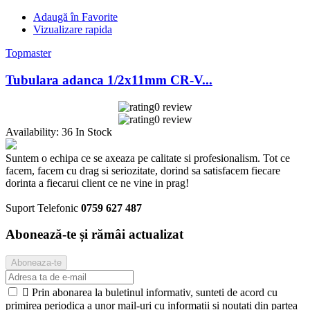
Adaugă în Favorite
Vizualizare rapida
Topmaster
Tubulara adanca 1/2x11mm CR-V...
0 review
0 review
Availability:
36 In Stock
Suntem o echipa ce se axeaza pe calitate si profesionalism. Tot ce
facem, facem cu drag si seriozitate, dorind sa satisfacem fiecare
dorinta a fiecarui client ce ne vine in prag!
Suport Telefonic
0759 627 487
Abonează-te și rămâi actualizat

Prin abonarea la buletinul informativ, sunteti de acord cu
primirea periodica a unor mail-uri cu informatii si noutati din partea