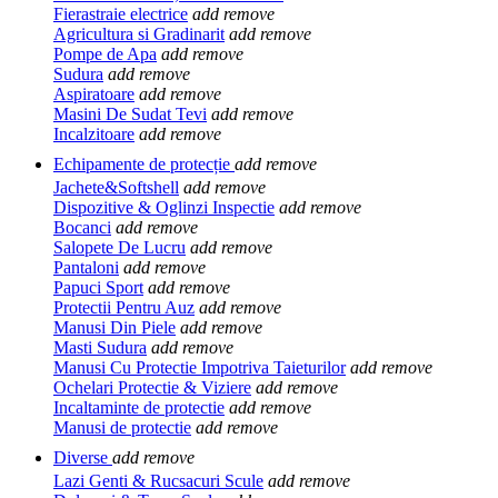
Fierastraie electrice
add
remove
Agricultura si Gradinarit
add
remove
Pompe de Apa
add
remove
Sudura
add
remove
Aspiratoare
add
remove
Masini De Sudat Tevi
add
remove
Incalzitoare
add
remove
Echipamente de protecție
add
remove
Jachete&Softshell
add
remove
Dispozitive & Oglinzi Inspectie
add
remove
Bocanci
add
remove
Salopete De Lucru
add
remove
Pantaloni
add
remove
Papuci Sport
add
remove
Protectii Pentru Auz
add
remove
Manusi Din Piele
add
remove
Masti Sudura
add
remove
Manusi Cu Protectie Impotriva Taieturilor
add
remove
Ochelari Protectie & Viziere
add
remove
Incaltaminte de protectie
add
remove
Manusi de protectie
add
remove
Diverse
add
remove
Lazi Genti & Rucsacuri Scule
add
remove