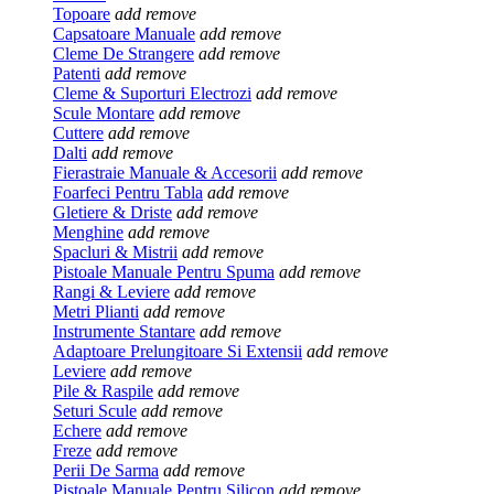
Topoare
add
remove
Capsatoare Manuale
add
remove
Cleme De Strangere
add
remove
Patenti
add
remove
Cleme & Suporturi Electrozi
add
remove
Scule Montare
add
remove
Cuttere
add
remove
Dalti
add
remove
Fierastraie Manuale & Accesorii
add
remove
Foarfeci Pentru Tabla
add
remove
Gletiere & Driste
add
remove
Menghine
add
remove
Spacluri & Mistrii
add
remove
Pistoale Manuale Pentru Spuma
add
remove
Rangi & Leviere
add
remove
Metri Plianti
add
remove
Instrumente Stantare
add
remove
Adaptoare Prelungitoare Si Extensii
add
remove
Leviere
add
remove
Pile & Raspile
add
remove
Seturi Scule
add
remove
Echere
add
remove
Freze
add
remove
Perii De Sarma
add
remove
Pistoale Manuale Pentru Silicon
add
remove