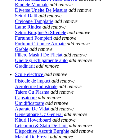
Rindele Manuale
add
remove
Diverse Unelte De Masura
add
remove
Seturi Dalti
add
remove
Creioane Tamplarie
add
remove
Lame Rindea
add
remove
Seturi Burghie Si Sfredele
add
remove
Furtunuri Pompieri
add
remove
Furtunuri Tehnice Armate
add
remove
Greble
add
remove
Filiere Masini De Filetat
add
remove
Unelte și echipamente auto
add
remove
Gradinarit
add
remove
Scule electrice
add
remove
Pistoale de impact
add
remove
Aeroterme Industriale
add
remove
Taiere Cu Plasma
add
remove
Capsatoare
add
remove
Umidificatoare
add
remove
Aparate De Vidat
add
remove
Generatoare Uz General
add
remove
Kituri Hoverboard
add
remove
Letconuri & Statii De Lipit
add
remove
Dispozitive Ascutit Burghie
add
remove
Masini De Frezat
add
remove