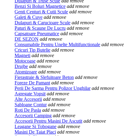
Dulapuri & Truse Scule
add
remove
Benzi Si Boluri Magnetice
add
remove
Genti Centuri & Cutii Scule
add
remove
Galeti & Cuve
add
remove
Dulapuri & Carucioare Scule
add
remove
Paturi & Scaune De Lucru
add
remove
Capsatoare Pneumatice
add
remove
DE SEZON
add
remove
Consumabile Pentru Unelte Multifunctionale
add
remove
Cricuri Tip Butelie
add
remove
Magneti
add
remove
Motocoase
add
remove
Drujbe
add
remove
Atomizoare
add
remove
Fierastraie & Slefuitoare Beton
add
remove
Foreze De Pamant
add
remove
Perii De Sarma Pentru Polizor Unghilar
add
remove
Agregate Vopsit
add
remove
Alte Accesorii
add
remove
Sabloane Contur
add
remove
Roti De Pasla
add
remove
Accesorii Camping
add
remove
Accesorii Pentru Masini De Ascutit
add
remove
Leagane Si Tobogane
add
remove
Masini De Taiat Placi
add
remove