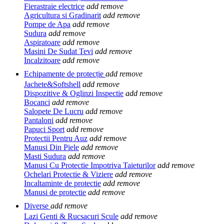
Fierastraie electrice
add
remove
Agricultura si Gradinarit
add
remove
Pompe de Apa
add
remove
Sudura
add
remove
Aspiratoare
add
remove
Masini De Sudat Tevi
add
remove
Incalzitoare
add
remove
Echipamente de protecție
add
remove
Jachete&Softshell
add
remove
Dispozitive & Oglinzi Inspectie
add
remove
Bocanci
add
remove
Salopete De Lucru
add
remove
Pantaloni
add
remove
Papuci Sport
add
remove
Protectii Pentru Auz
add
remove
Manusi Din Piele
add
remove
Masti Sudura
add
remove
Manusi Cu Protectie Impotriva Taieturilor
add
remove
Ochelari Protectie & Viziere
add
remove
Incaltaminte de protectie
add
remove
Manusi de protectie
add
remove
Diverse
add
remove
Lazi Genti & Rucsacuri Scule
add
remove