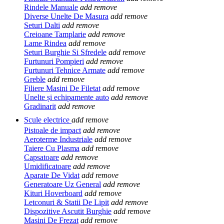
Rindele Manuale
add
remove
Diverse Unelte De Masura
add
remove
Seturi Dalti
add
remove
Creioane Tamplarie
add
remove
Lame Rindea
add
remove
Seturi Burghie Si Sfredele
add
remove
Furtunuri Pompieri
add
remove
Furtunuri Tehnice Armate
add
remove
Greble
add
remove
Filiere Masini De Filetat
add
remove
Unelte și echipamente auto
add
remove
Gradinarit
add
remove
Scule electrice
add
remove
Pistoale de impact
add
remove
Aeroterme Industriale
add
remove
Taiere Cu Plasma
add
remove
Capsatoare
add
remove
Umidificatoare
add
remove
Aparate De Vidat
add
remove
Generatoare Uz General
add
remove
Kituri Hoverboard
add
remove
Letconuri & Statii De Lipit
add
remove
Dispozitive Ascutit Burghie
add
remove
Masini De Frezat
add
remove